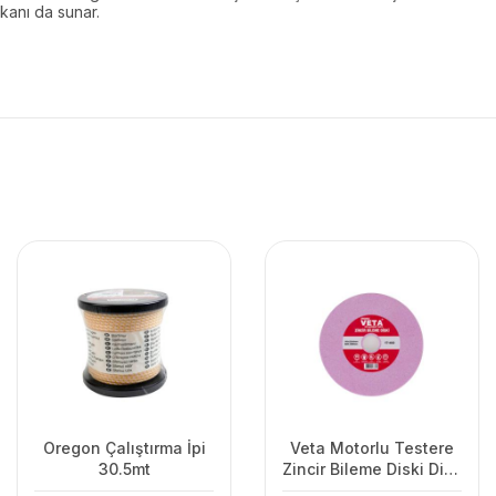
mkanı da sunar.
Oregon Çalıştırma İpi
Veta Motorlu Testere
30.5mt
Zincir Bileme Diski Dip-
Tepe 145x22x6mm