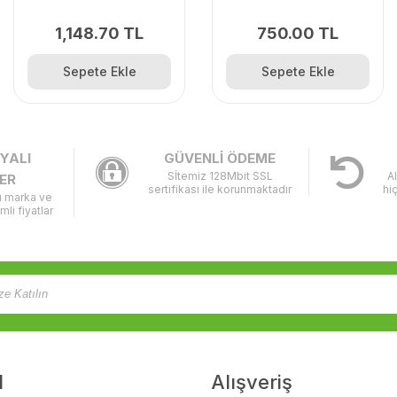
1,148.70 TL
750.00 TL
Sepete Ekle
Sepete Ekle
YALI
GÜVENLİ ÖDEME
Sİtemiz 128Mbit SSL
A
ER
sertifikası ile korunmaktadır
hi
lı marka ve
imli fiyatlar
l
Alışveriş