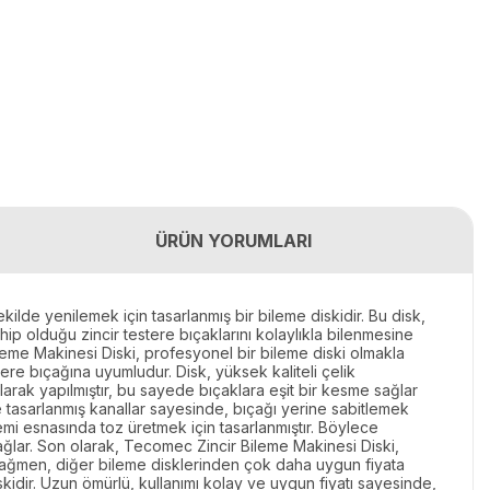
ÜRÜN YORUMLARI
kilde yenilemek için tasarlanmış bir bileme diskidir. Bu disk,
ahip olduğu zincir testere bıçaklarını kolaylıkla bilenmesine
 Bileme Makinesi Diski, profesyonel bir bileme diski olmakla
tere bıçağına uyumludur. Disk, yüksek kaliteli çelik
ılarak yapılmıştır, bu sayede bıçaklara eşit bir kesme sağlar
e tasarlanmış kanallar sayesinde, bıçağı yerine sabitlemek
lemi esnasında toz üretmek için tasarlanmıştır. Böylece
 sağlar. Son olarak, Tecomec Zincir Bileme Makinesi Diski,
 rağmen, diğer bileme disklerinden çok daha uygun fiyata
kidir. Uzun ömürlü, kullanımı kolay ve uygun fiyatı sayesinde,