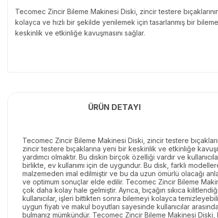
Tecomec Zincir Bileme Makinesi Diski, zincir testere bıçaklarının
kolayca ve hızlı bir şekilde yenilemek için tasarlanmış bir bileme 
keskinlik ve etkinliğe kavuşmasını sağlar.
ÜRÜN DETAYI
Tecomec Zincir Bileme Makinesi Diski, zincir testere bıçakların
zincir testere bıçaklarına yeni bir keskinlik ve etkinliğe kavuş
yardımcı olmaktır. Bu diskin birçok özelliği vardır ve kullanıcı
birlikte, ev kullanımı için de uygundur. Bu disk, farklı modell
malzemeden imal edilmiştir ve bu da uzun ömürlü olacağı anlamın
ve optimum sonuçlar elde edilir. Tecomec Zincir Bileme Makine
çok daha kolay hale gelmiştir. Ayrıca, bıçağın sıkıca kilitlend
kullanıcılar, işleri bittikten sonra bilemeyi kolayca temizleye
uygun fiyatı ve makul boyutları sayesinde kullanıcılar arası
bulmanız mümkündür. Tecomec Zincir Bileme Makinesi Diski, kull