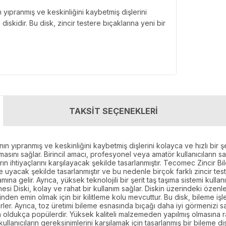
 yıpranmış ve keskinliğini kaybetmiş dişlerini
diskidir. Bu disk, zincir testere bıçaklarına yeni bir
TAKSİT SEÇENEKLERİ
ın yıpranmış ve keskinliğini kaybetmiş dişlerini kolayca ve hızlı bir şe
masını sağlar. Birincil amacı, profesyonel veya amatör kullanıcıların s
ların ihtiyaçlarını karşılayacak şekilde tasarlanmıştır. Tecomec Zincir
ere uyacak şekilde tasarlanmıştır ve bu nedenle birçok farklı zincir tes
a gelir. Ayrıca, yüksek teknolojili bir şerit taş taşıma sistemi kullan
si Diski, kolay ve rahat bir kullanım sağlar. Diskin üzerindeki özenl
iğinden emin olmak için bir kilitleme kolu mevcuttur. Bu disk, bileme iş
bilirler. Ayrıca, toz üretimi bileme esnasında bıçağı daha iyi görmenizi
nda oldukça popülerdir. Yüksek kaliteli malzemeden yapılmış olmasına
anıcıların gereksinimlerini karşılamak için tasarlanmış bir bileme dis