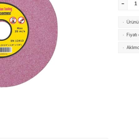
Ürünü 
·
Fiyatı
·
Aklımd
·