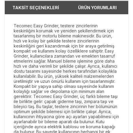
TAKSİT SEÇENEKLERİ
ÜRÜN YORUMLARI
Tecomec Easy Grinder, testere zincirlerinin
keskinliğini korumak ve yeniden şekillendirmek için
tasarlanmış bir motorlu bileme makinesidir. Bu ürün,
hızlı ve kolay bir şekilde testere zincirlerinin
keskinliğini geri kazandırmak için bir araya getirilmiş
kompakt ve kullanımı kolay özelliklere sahiptir. Easy
Grinder, kullanıcılara zamandan ve emekten tasarruf
etmelerini sağlar. Manuel bileme işlemine göre daha
hızlı ve daha verimli bir şekilde çalışır. Ayrıca, kullanıcı
dostu tasarımı sayesinde herkes tarafından kolaylıkla
kullanılabilir. Bu ürün, yüksek kaliteli malzemelerden
üretilmiştir ve uzun ömürlü kullanım için tasarlanmıştır.
Kompakt bir yapıya sahip olması sayesinde kullanım
kolaylığı sağlar ve depolama için minimum alan
gerektirir. Tecomec Easy Grinder, üç farklı bileme taşı
ile birlikte gelir: çapak giderme taşı, zımpara taşı ve
bileyici taş. Bu taşlar, testere zincirinin her bölümünün
optimum şekilde bilemesi için birlikte çalışır. Ayrıca,
kullanıcının ihtiyacına göre açı ayarları yapabilmesi için
ayarlanabilir bir bileme aparatı da bulunur. Kutu
içeriğinde ayrıca elektrik kablosu ve koruma kapağı
da bulunur. Bu sayede kullanıcının herhangi bir ek