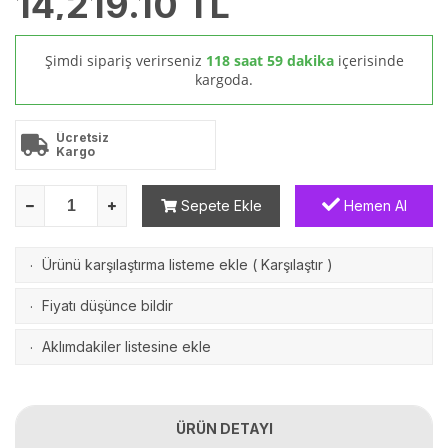
14,219.10
TL
Şimdi sipariş verirseniz
118 saat 59 dakika
içerisinde
kargoda.
Ücretsiz
Kargo
Sepete Ekle
Hemen Al
Ürünü karşılaştırma listeme ekle
(
Karşılaştır
)
·
Fiyatı düşünce bildir
·
Aklımdakiler listesine ekle
·
ÜRÜN DETAYI