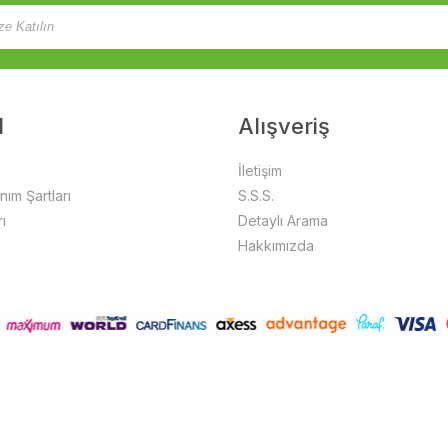
l
Alışveriş
İletişim
anım Şartları
S.S.S.
ı
Detaylı Arama
Hakkımızda