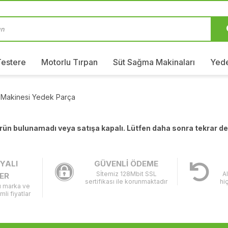
Testere
Motorlu Tırpan
Süt Sağma Makinaları
Yede
 Makinesi Yedek Parça
 ürün bulunamadı veya satışa kapalı. Lütfen daha sonra tekrar d
YALI
GÜVENLİ ÖDEME
Sİtemiz 128Mbit SSL
A
ER
sertifikası ile korunmaktadır
hi
lı marka ve
imli fiyatlar