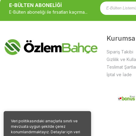
E-BÜLTEN ABONELİĞİ
E-Bülten aboneliği ile fırsatları kaçırma...
Kurumsa
Sipariş Takibi
Gizlilik ve Kull
Teslimat Şartlar
İptal ve İade
Veri politikasındaki amaçlarla sınırlı ve
mevzuata uygun şekilde çerez
konumlandırmaktayız. Detaylar için veri