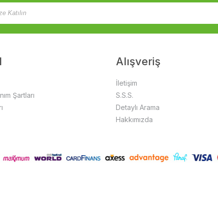
l
Alışveriş
İletişim
anım Şartları
S.S.S.
ı
Detaylı Arama
Hakkımızda