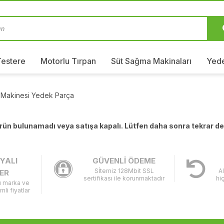
Testere
Motorlu Tırpan
Süt Sağma Makinaları
Yede
 Makinesi Yedek Parça
 ürün bulunamadı veya satışa kapalı. Lütfen daha sonra tekrar d
YALI
GÜVENLİ ÖDEME
Sİtemiz 128Mbit SSL
A
ER
sertifikası ile korunmaktadır
hi
lı marka ve
imli fiyatlar