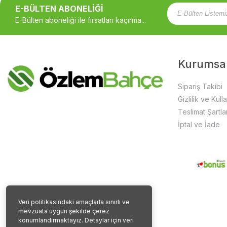
E-BÜLTEN ABONELİĞİ
E-Bülten aboneliği ile fırsatları kaçırma...
Kurumsa
Sipariş Takibi
Gizlilik ve Kull
Teslimat Şartlar
İptal ve İade
Veri politikasındaki amaçlarla sınırlı ve
mevzuata uygun şekilde çerez
konumlandırmaktayız. Detaylar için veri