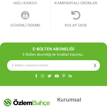
HIZLI KARGO
KAMPANYALI ÜRÜNLER
GÜVENLİ ÖDEME
KOLAY İADE
E-BÜLTEN ABONELİĞİ
E-Bülten aboneliği ile fırsatları kaçırma...
Kurumsal