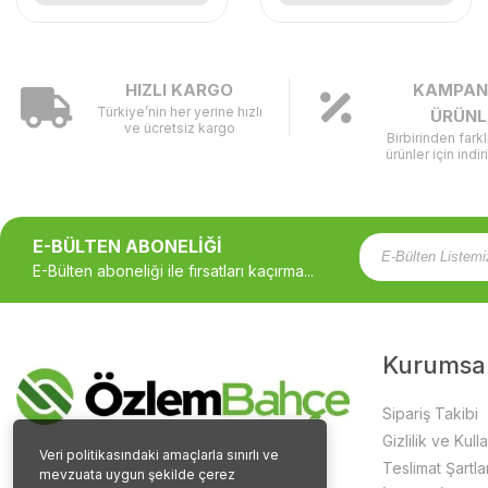
HIZLI KARGO
KAMPAN
Türkiye’nin her yerine hızlı
ÜRÜNL
ve ücretsiz kargo
Birbirinden fark
ürünler için indir
E-BÜLTEN ABONELİĞİ
E-Bülten aboneliği ile fırsatları kaçırma...
Kurumsa
Sipariş Takibi
Gizlilik ve Kull
Veri politikasındaki amaçlarla sınırlı ve
Teslimat Şartlar
mevzuata uygun şekilde çerez