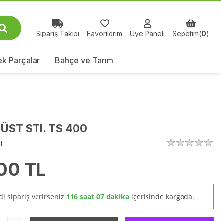
Sipariş Takibi
Favorilerim
Üye Paneli
Sepetim(
0
)
k Parçalar
Bahçe ve Tarım
 ÜST STI. TS 400
l
00
TL
i sipariş verirseniz
116 saat 07 dakika
içerisinde kargoda.