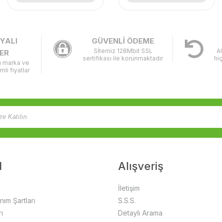
YALI
GÜVENLİ ÖDEME
Sİtemiz 128Mbit SSL
A
ER
sertifikası ile korunmaktadır
hi
lı marka ve
imli fiyatlar
l
Alışveriş
İletişim
anım Şartları
S.S.S.
ı
Detaylı Arama