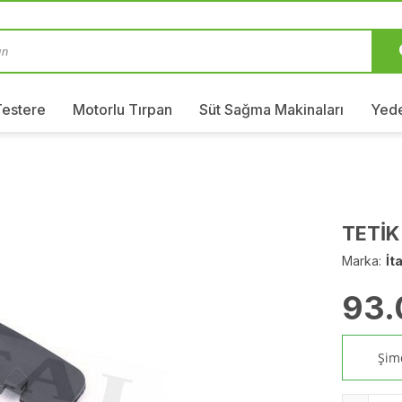
Testere
Motorlu Tırpan
Süt Sağma Makinaları
Yede
e
TETİK
Marka:
İta
93.
Şimd