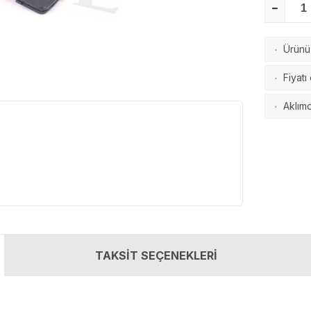
Ürünü 
·
Fiyatı
·
Aklımd
·
TAKSİT SEÇENEKLERİ