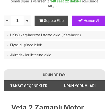
Şimdi sipariş verirseniz
148 saat 22 dakika
içerisinde
kargoda.
Sepete Ekle
Hemen Al
Ürünü karşılaştırma listeme ekle
(
Karşılaştır
)
·
Fiyatı düşünce bildir
·
Aklımdakiler listesine ekle
·
ÜRÜN DETAYI
TAKSİT SEÇENEKLERİ
ÜRÜN YORUMLARI
Veta 2 Zamanlı Motor