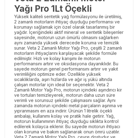
Yağı Pro 1Lt Öçekli
Yüksek kaliteli sentetik yağ formülasyonu ile üretilmiş,
2 zamanlı motorların ihtiyaç duyduğu performansı ve
korumayı sağlamak için özel olarak tasarlanmış bir
yağdır. İçeriğindeki aktif mineral ve sentetik bileşenler
sayesinde, motorun uzun ömürlü olmasını sağlarken
aynı zamanda yüksek derecede koruma ve temizlik
sunar. Veta 2 Zamanlı Motor Yağı Pro, çeşitli 2 zamanlı
motorların ihtiyaçlarını karşılayacak şekilde formüle
edilmiştir. Hızlı ve kolay karışımı ile motorun
performansını artırır ve oksidasyona dayanıklıdır. Bu
sayede motorun genel performansını artırır ve yakıt
verimliliğini optimize eder. Özellikle yüksek
sıcaklıklarda, aşırı hızlarda ve ağır iş yükü altında
çalışan motorlar için ideal bir seçenektir. Veta 2
Zamanlı Motor Yağı Pro, motorun içindeki aşındırıcı kir
ve tortuları temizleyerek, motorun daha uzun süre
verimli ve sorunsuz şekilde çalışmasını sağlar. Aynı
zamanda motorun içindeki metal parçaların aşınma ve
yıpranmasını en aza indirir. Ürünün 1 litrelik öçekli
ambalajı, kullanımı kolay ve pratik hale getirir. Yağ,
motorun kullanımının ihtiyaç duyduğu sıklıkta kontrol
edilerek kolayca eklenir. Bu sayede motorun ihtiyacı
olan koruma ve bakım sağlanarak onun ömrü uzatılır.
Veta 2 Zamanlı Motor Yağı Pro, çevre dostudur ve