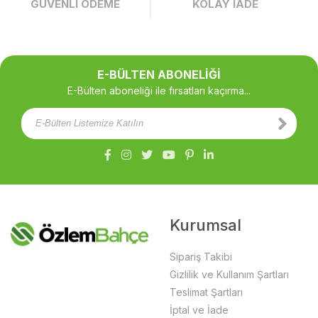
GÜVENLİ ÖDEME
KOLAY İADE
E-BÜLTEN ABONELİĞİ
E-Bülten aboneliği ile fırsatları kaçırma...
Kurumsal
Sipariş Takibi
Gizlilik ve Kullanım Şartları
Teslimat Şartları
İptal ve İade