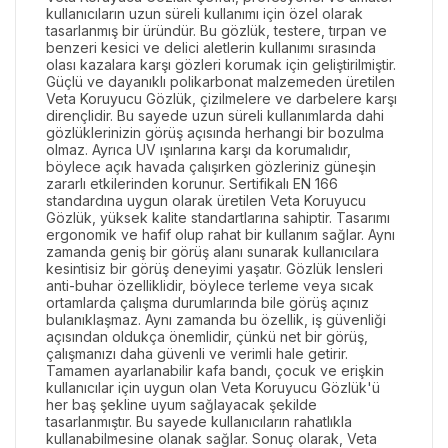
kullanıcıların uzun süreli kullanımı için özel olarak
tasarlanmış bir üründür. Bu gözlük, testere, tırpan ve
benzeri kesici ve delici aletlerin kullanımı sırasında
olası kazalara karşı gözleri korumak için geliştirilmiştir.
Güçlü ve dayanıklı polikarbonat malzemeden üretilen
Veta Koruyucu Gözlük, çizilmelere ve darbelere karşı
dirençlidir. Bu sayede uzun süreli kullanımlarda dahi
gözlüklerinizin görüş açısında herhangi bir bozulma
olmaz. Ayrıca UV ışınlarına karşı da korumalıdır,
böylece açık havada çalışırken gözleriniz güneşin
zararlı etkilerinden korunur. Sertifikalı EN 166
standardına uygun olarak üretilen Veta Koruyucu
Gözlük, yüksek kalite standartlarına sahiptir. Tasarımı
ergonomik ve hafif olup rahat bir kullanım sağlar. Aynı
zamanda geniş bir görüş alanı sunarak kullanıcılara
kesintisiz bir görüş deneyimi yaşatır. Gözlük lensleri
anti-buhar özelliklidir, böylece terleme veya sıcak
ortamlarda çalışma durumlarında bile görüş açınız
bulanıklaşmaz. Aynı zamanda bu özellik, iş güvenliği
açısından oldukça önemlidir, çünkü net bir görüş,
çalışmanızı daha güvenli ve verimli hale getirir.
Tamamen ayarlanabilir kafa bandı, çocuk ve erişkin
kullanıcılar için uygun olan Veta Koruyucu Gözlük'ü
her baş şekline uyum sağlayacak şekilde
tasarlanmıştır. Bu sayede kullanıcıların rahatlıkla
kullanabilmesine olanak sağlar. Sonuç olarak, Veta