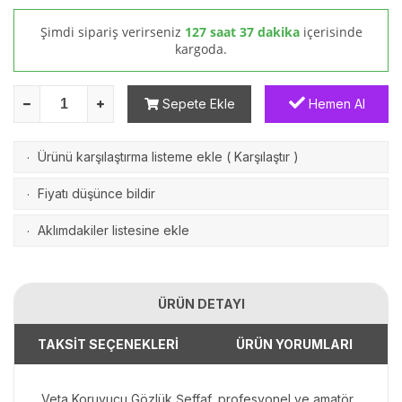
Şimdi sipariş verirseniz
127 saat 37 dakika
içerisinde
kargoda.
Sepete Ekle
Hemen Al
Ürünü karşılaştırma listeme ekle
(
Karşılaştır
)
·
Fiyatı düşünce bildir
·
Aklımdakiler listesine ekle
·
ÜRÜN DETAYI
TAKSİT SEÇENEKLERİ
ÜRÜN YORUMLARI
Veta Koruyucu Gözlük Şeffaf, profesyonel ve amatör