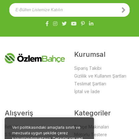
Kurumsal
Sipariş Takibi
Gizlilik ve Kullanım Şartları
Teslimat Şartları
İptal ve İade
Alışveriş
Kategoriler
İletişim
Bahçe Makinaları
Veri politikasındaki amaçlarla sınırlı ve
mevzuata uygun şekilde çerez
S.S.S.
Motorlu Testere
konumlandırmaktayız. Detaylar için veri