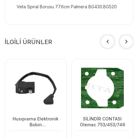
Veta Spiral Borusu 77.6cm Palmera BG430.BG520
İLGİLİ ÜRÜNLER
Husqvarna Elektronik
SİLİNDİR CONTASI
Bobin
Olemac 753/453/746
125C/125L/125R/128R/128C/128L