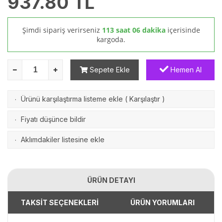
937.80
TL
Şimdi sipariş verirseniz
113 saat 06 dakika
içerisinde
kargoda.
Sepete Ekle
Hemen Al
Ürünü karşılaştırma listeme ekle
(
Karşılaştır
)
·
Fiyatı düşünce bildir
·
Aklımdakiler listesine ekle
·
ÜRÜN DETAYI
TAKSİT SEÇENEKLERİ
ÜRÜN YORUMLARI