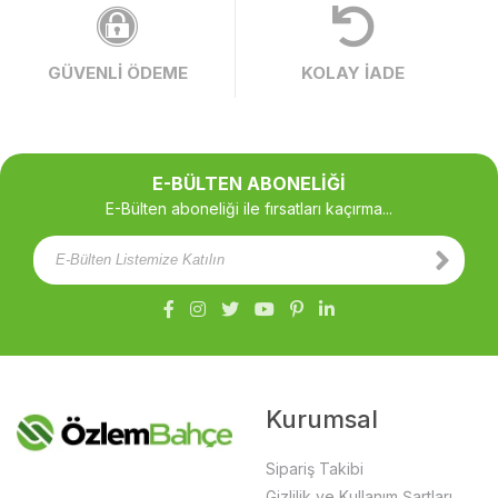
GÜVENLİ ÖDEME
KOLAY İADE
E-BÜLTEN ABONELİĞİ
E-Bülten aboneliği ile fırsatları kaçırma...
Kurumsal
Sipariş Takibi
Gizlilik ve Kullanım Şartları