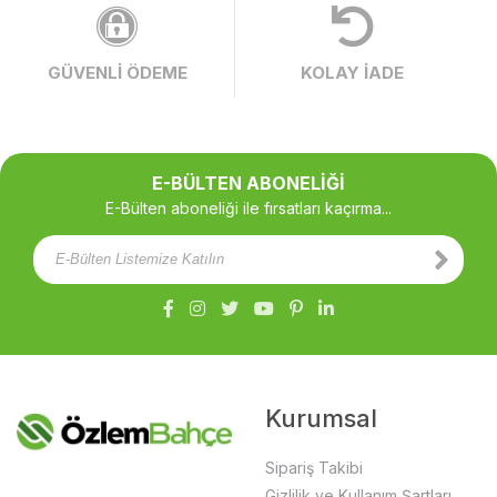
GÜVENLİ ÖDEME
KOLAY İADE
E-BÜLTEN ABONELİĞİ
E-Bülten aboneliği ile fırsatları kaçırma...
Kurumsal
Sipariş Takibi
Gizlilik ve Kullanım Şartları