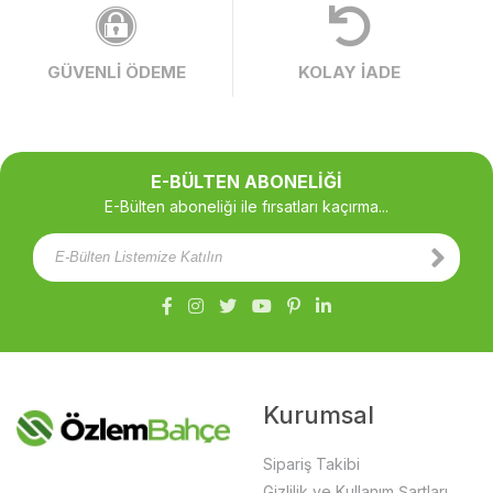
GÜVENLİ ÖDEME
KOLAY İADE
E-BÜLTEN ABONELİĞİ
E-Bülten aboneliği ile fırsatları kaçırma...
Kurumsal
Sipariş Takibi
Gizlilik ve Kullanım Şartları