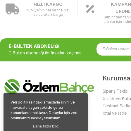
HIZLI KARGO
KAMPAN
Türkiye’nin her yerine hızlı
ÜRÜNL
ve ücretsiz kargo
Birbirinden fark
ürünler için indir
E-BÜLTEN ABONELİĞİ
E-Bülten aboneliği ile fırsatları kaçırma...
Kurumsa
Sipariş Takibi
Gizlilik ve Kull
Veri politikasındaki amaçlarla sınırlı ve
Teslimat Şartlar
mevzuata uygun şekilde çerez
konumlandırmaktayız. Detaylar için veri
İptal ve İade
politikamızı inceleyebilirsiniz.
Daha fazla bilgi