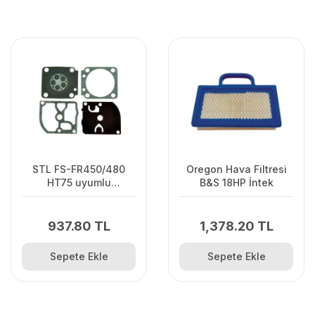
STL FS-FR450/480
Oregon Hava Filtresi
HT75 uyumlu
B&S 18HP İntek
Karbüratör Diyafram
Takımı Zama
937.80 TL
1,378.20 TL
Sepete Ekle
Sepete Ekle