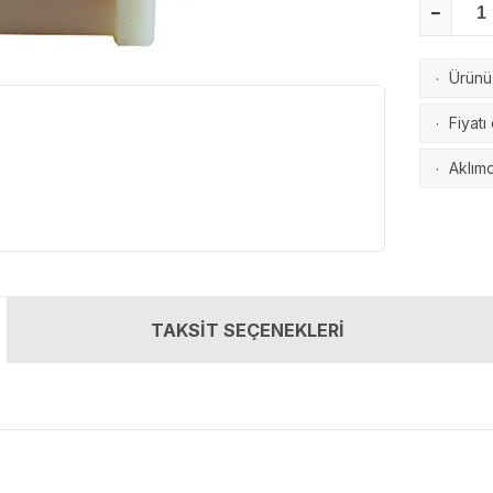
Ürünü 
·
Fiyatı
·
Aklımd
·
TAKSİT SEÇENEKLERİ