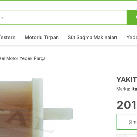
Testere
Motorlu Tırpan
Süt Sağma Makinaları
Yede
izel Motor Yedek Parça
YAKIT
Marka:
İta
201
Şimd