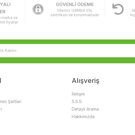
YALI
GÜVENLİ ÖDEME
Sİtemiz 128Mbit SSL
A
ER
sertifikası ile korunmaktadır
hi
lı marka ve
imli fiyatlar
l
Alışveriş
İletişim
anım Şartları
S.S.S.
ı
Detaylı Arama
Hakkımızda