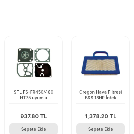
STL FS-FR450/480
Oregon Hava Filtresi
HT75 uyumlu
B&S 18HP İntek
Karbüratör Diyafram
Takımı Zama
937.80 TL
1,378.20 TL
Sepete Ekle
Sepete Ekle