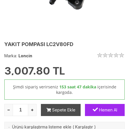
YAKIT POMPASI LC2V80FD
Marka:
Loncin
3,007.80
TL
Şimdi sipariş verirseniz
153 saat 47 dakika
içerisinde
kargoda.
Sepete Ekle
Hemen Al
Ürünü karşılaştırma listeme ekle
(
Karşılaştır
)
·