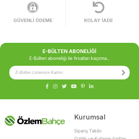
GÜVENLİ ÖDEME
KOLAY İADE
E-BÜLTEN ABONELİĞİ
E-Bülten aboneliği ile fırsatları kaçırma...
Kurumsal
Sipariş Takibi
Gizlilik ve Kullanım Şartları