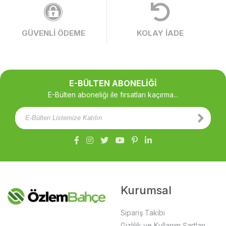
GÜVENLİ ÖDEME
KOLAY İADE
E-BÜLTEN ABONELİĞİ
E-Bülten aboneliği ile fırsatları kaçırma...
Kurumsal
Sipariş Takibi
Gizlilik ve Kullanım Şartları