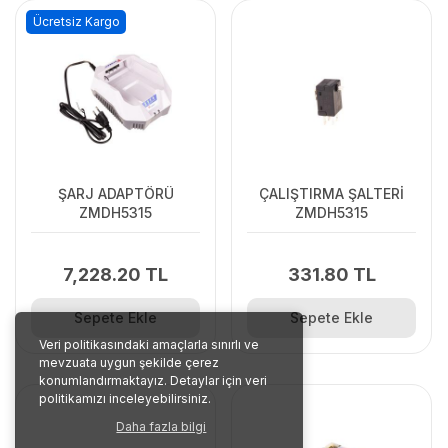
Ücretsiz Kargo
ŞARJ ADAPTÖRÜ
ÇALIŞTIRMA ŞALTERİ
ZMDH5315
ZMDH5315
7,228.20 TL
331.80 TL
Sepete Ekle
Sepete Ekle
Veri politikasındaki amaçlarla sınırlı ve
mevzuata uygun şekilde çerez
konumlandırmaktayız. Detaylar için veri
politikamızı inceleyebilirsiniz.
Daha fazla bilgi