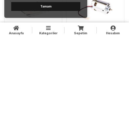
Tamam
Anasayfa
Kategoriler
Sepetim
Hesabım
ÖN MUHAFAZA
MOTOR ZMDH5315
ZMDH5315
108.50 TL
2,582.40 TL
Sepete Ekle
Sepete Ekle