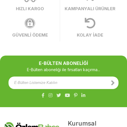
HIZLI KARGO
KAMPANYALI ÜRÜNLER
GÜVENLİ ÖDEME
KOLAY İADE
E-BÜLTEN ABONELİĞİ
E-Bülten aboneliği ile fırsatları kaçırma...
Kurumsal