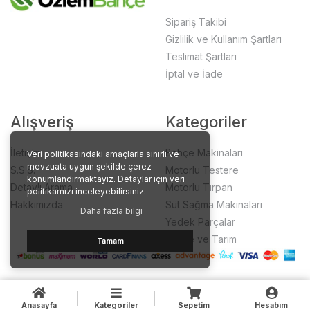
Sipariş Takibi
Gizlilik ve Kullanım Şartları
Teslimat Şartları
İptal ve İade
Alışveriş
Kategoriler
İletişim
Bahçe Makinaları
Veri politikasındaki amaçlarla sınırlı ve
mevzuata uygun şekilde çerez
S.S.S.
Motorlu Testere
konumlandırmaktayız. Detaylar için veri
Detaylı Arama
Motorlu Tırpan
politikamızı inceleyebilirsiniz.
Hakkımızda
Süt Sağma Makinaları
Daha fazla bilgi
Yedek Parçalar
Bahçe ve Tarım
Tamam
Anasayfa
Kategoriler
Sepetim
Hesabım