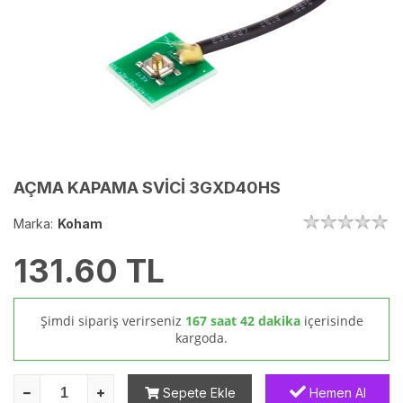
AÇMA KAPAMA SVİCİ 3GXD40HS
Marka:
Koham
131.60
TL
Şimdi sipariş verirseniz
167 saat 42 dakika
içerisinde
kargoda.
Sepete Ekle
Hemen Al