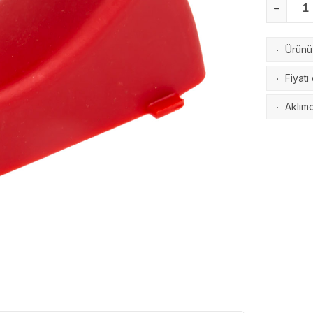
Ürünü 
·
Fiyatı
·
Aklımd
·