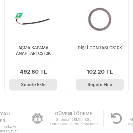
AÇMA KAPAMA
DİŞLİ CONTASI CS10K
ANAHTARI CS10K
492.80 TL
102.20 TL
Sepete Ekle
Sepete Ekle
YALI
GÜVENLİ ÖDEME
Sİtemiz 128Mbit SSL
A
ER
sertifikası ile korunmaktadır
hi
lı marka ve
imli fiyatlar