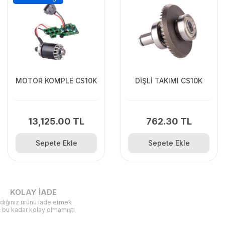
MOTOR KOMPLE CS10K
DİŞLİ TAKIMI CS10K
13,125.00 TL
762.30 TL
Sepete Ekle
Sepete Ekle
KOLAY İADE
ldığınız ürünü iade etmek
ç bu kadar kolay olmamıştı