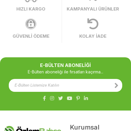
HIZLI KARGO
KAMPANYALI ÜRÜNLER
GÜVENLİ ÖDEME
KOLAY İADE
E-BÜLTEN ABONELİĞİ
E-Bülten aboneliği ile fırsatları kaçırma...
Kurumsal