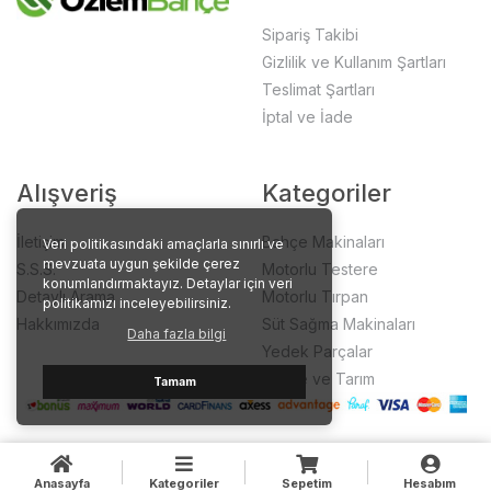
Sipariş Takibi
Gizlilik ve Kullanım Şartları
Teslimat Şartları
İptal ve İade
Alışveriş
Kategoriler
İletişim
Bahçe Makinaları
Veri politikasındaki amaçlarla sınırlı ve
mevzuata uygun şekilde çerez
S.S.S.
Motorlu Testere
konumlandırmaktayız. Detaylar için veri
Detaylı Arama
Motorlu Tırpan
politikamızı inceleyebilirsiniz.
Hakkımızda
Süt Sağma Makinaları
Daha fazla bilgi
Yedek Parçalar
Bahçe ve Tarım
Tamam
Anasayfa
Kategoriler
Sepetim
Hesabım