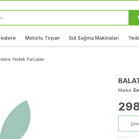
Testere
Motorlu Tırpan
Süt Sağma Makinaları
Yede
stere Yedek Parçaları
BALAT
Marka:
E
298
Şimd