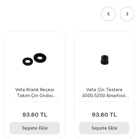
Veta Krank Keçesi
Veta Çin Testere
Takım Çin Grubu
4500.5200 Amartisör
350/359/535İXP
4500.5200 Motorlu
Uzun
Testere
93.60 TL
93.60 TL
Sepete Ekle
Sepete Ekle