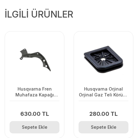
İLGİLİ ÜRÜNLER
Husqvarna Fren
Husqvarna Orjinal
Muhafaza Kapağı
Orjinal Gaz Teli Körüğü
445/445II/450/2245II
120II/ 235/ 236/ 240E/
2238
630.00 TL
280.00 TL
Sepete Ekle
Sepete Ekle