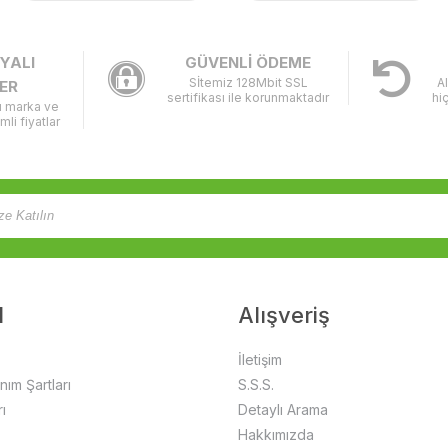
YALI
GÜVENLİ ÖDEME
Sİtemiz 128Mbit SSL
A
ER
sertifikası ile korunmaktadır
hi
lı marka ve
imli fiyatlar
l
Alışveriş
İletişim
anım Şartları
S.S.S.
ı
Detaylı Arama
Hakkımızda