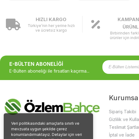
HIZLI KARGO
KAMPAN
Türkiye’nin her yerine hızlı
ÜRÜNL
ve ücretsiz kargo
Birbirinden fark
ürünler için indir
E-BÜLTEN ABONELİĞİ
E-Bülten aboneliği ile fırsatları kaçırma...
Kurumsa
Sipariş Takibi
Gizlilik ve Kull
Veri politikasındaki amaçlarla sınırlı ve
Teslimat Şartlar
mevzuata uygun şekilde çerez
konumlandırmaktayız. Detaylar için veri
İptal ve İade