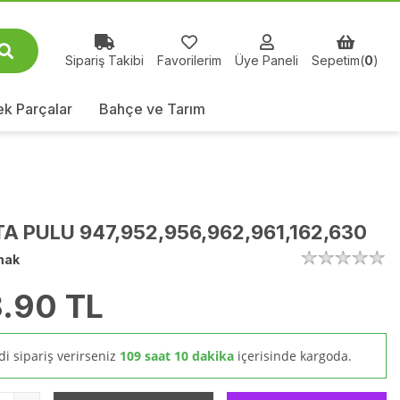
Sipariş Takibi
Favorilerim
Üye Paneli
Sepetim(
0
)
k Parçalar
Bahçe ve Tarım
A PULU 947,952,956,962,961,162,630
mak
.90
TL
i sipariş verirseniz
109 saat 10 dakika
içerisinde kargoda.