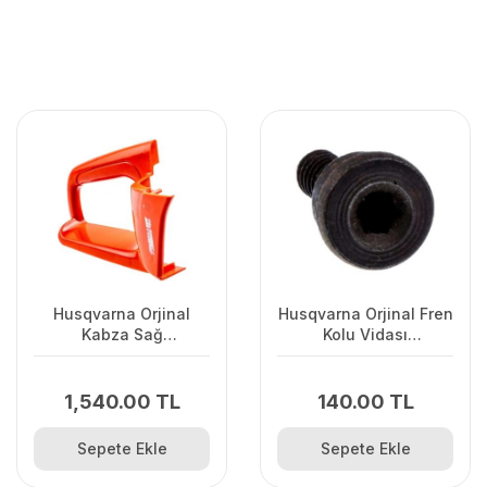
Husqvarna Orjinal
Husqvarna Orjinal Fren
Kabza Sağ
Kolu Vidası
120II/235/2362Uyumlu
135/440/445/450/345/346/
1,540.00 TL
140.00 TL
Sepete Ekle
Sepete Ekle