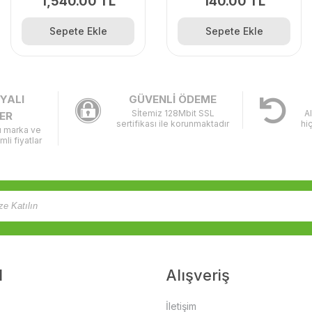
1,540.00 TL
140.00 TL
Sepete Ekle
Sepete Ekle
YALI
GÜVENLİ ÖDEME
Sİtemiz 128Mbit SSL
A
ER
sertifikası ile korunmaktadır
hi
lı marka ve
imli fiyatlar
l
Alışveriş
İletişim