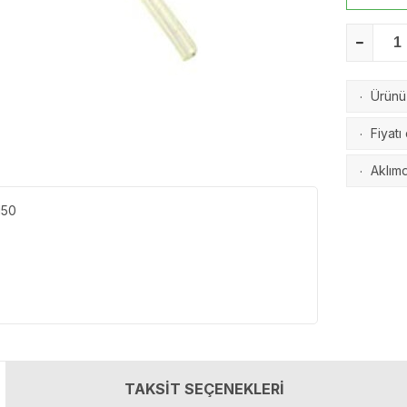
Ürünü 
·
Fiyatı
·
Aklımd
·
150
TAKSİT SEÇENEKLERİ