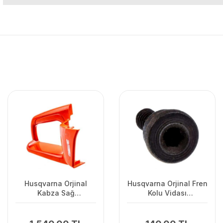
Husqvarna Orjinal
Husqvarna Orjinal Fren
Kabza Sağ
Kolu Vidası
120II/235/2362Uyumlu
135/440/445/450/345/346/