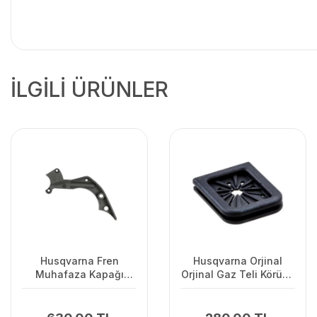
İLGİLİ ÜRÜNLER
Husqvarna Fren
Husqvarna Orjinal
Muhafaza Kapağı
Orjinal Gaz Teli Körüğü
445/445II/450/2245II
120II/ 235/ 236/ 240E/
2238