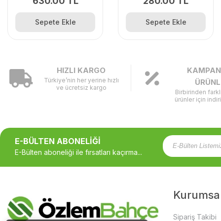
630.00 TL
280.00 TL
Sepete Ekle
Sepete Ekle
HIZLI KARGO
KAMPAN
Türkiye’nin her yerine hızlı
ÜRÜNL
ve ücretsiz kargo
Birbirinden fark
ürünler için indir
E-BÜLTEN ABONELİĞİ
E-Bülten aboneliği ile fırsatları kaçırma...
Kurumsa
Sipariş Takibi