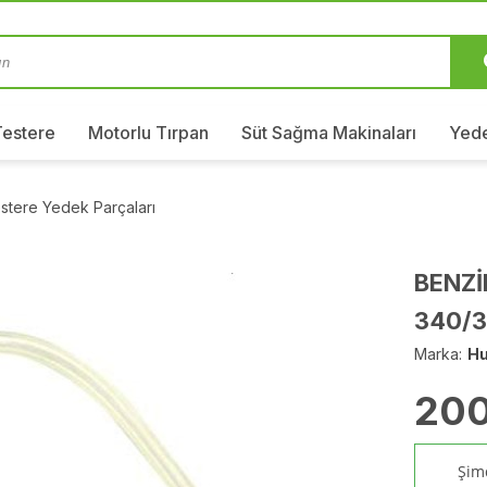
Testere
Motorlu Tırpan
Süt Sağma Makinaları
Yede
stere Yedek Parçaları
BENZİ
340/3
Marka:
Hu
200
Şimd