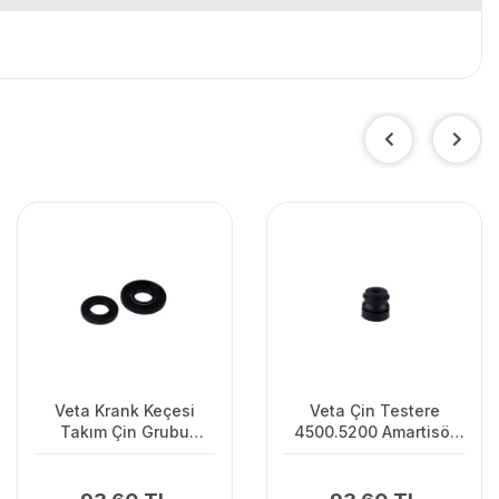
Veta Krank Keçesi
Veta Çin Testere
Takım Çin Grubu
4500.5200 Amartisör
350/359/535İXP
4500.5200 Motorlu
Uzun
Testere