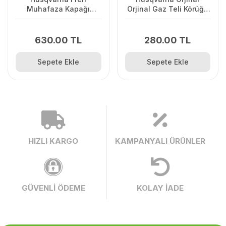
Muhafaza Kapağı
Orjinal Gaz Teli Körüğü
445/445II/450/2245II
120II/ 235/ 236/ 240E/
2238
630.00 TL
280.00 TL
Sepete Ekle
Sepete Ekle
HIZLI KARGO
KAMPANYALI ÜRÜNLER
GÜVENLİ ÖDEME
KOLAY İADE