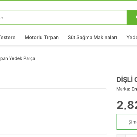
Testere
Motorlu Tırpan
Süt Sağma Makinaları
Yede
ırpan Yedek Parça
DİŞLİ
Marka:
E
2,8
Şimd