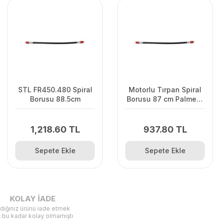
STL FR450.480 Spiral
Motorlu Tırpan Spiral
Borusu 88.5cm
Borusu 87 cm Palmera
Pro, Alpina Süper Max
1,218.60 TL
937.80 TL
Sepete Ekle
Sepete Ekle
KOLAY İADE
ldığınız ürünü iade etmek
ç bu kadar kolay olmamıştı