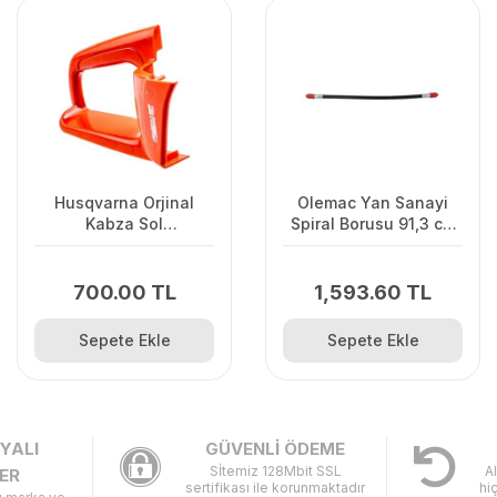
Husqvarna Orjinal
Olemac Yan Sanayi
Kabza Sol
Spiral Borusu 91,3 cm
120II/235/236
Olemac Sparta
700.00 TL
1,593.60 TL
Sepete Ekle
Sepete Ekle
YALI
GÜVENLİ ÖDEME
Sİtemiz 128Mbit SSL
A
ER
sertifikası ile korunmaktadır
hi