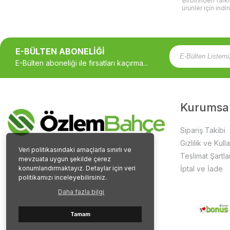
Birbirinden fark
ürünler için indir
E-BÜLTEN ABONELİĞİ
E-Bülten aboneliği ile fırsatları kaçırma...
Kurumsa
Sipariş Takibi
Gizlilik ve Kull
Veri politikasındaki amaçlarla sınırlı ve
Teslimat Şartlar
mevzuata uygun şekilde çerez
konumlandırmaktayız. Detaylar için veri
İptal ve İade
politikamızı inceleyebilirsiniz.
Daha fazla bilgi
Tamam