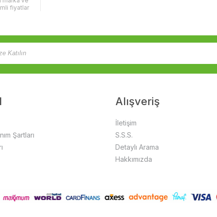
lı marka ve
imli fiyatlar
l
Alışveriş
İletişim
anım Şartları
S.S.S.
ı
Detaylı Arama
Hakkımızda