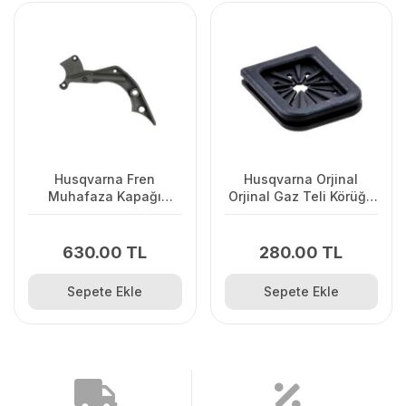
Husqvarna Fren
Husqvarna Orjinal
Muhafaza Kapağı
Orjinal Gaz Teli Körüğü
445/445II/450/2245II
120II/ 235/ 236/ 240E/
2238
630.00 TL
280.00 TL
Sepete Ekle
Sepete Ekle