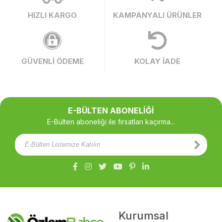
HIZLI KARGO
KAMPANYALI ÜRÜNLER
GÜVENLİ ÖDEME
KOLAY İADE
E-BÜLTEN ABONELİĞİ
E-Bülten aboneliği ile fırsatları kaçırma...
Kurumsal