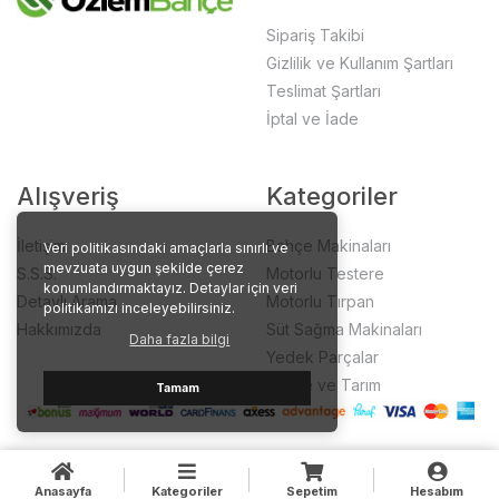
Sipariş Takibi
Gizlilik ve Kullanım Şartları
Teslimat Şartları
İptal ve İade
Alışveriş
Kategoriler
İletişim
Bahçe Makinaları
Veri politikasındaki amaçlarla sınırlı ve
mevzuata uygun şekilde çerez
S.S.S.
Motorlu Testere
konumlandırmaktayız. Detaylar için veri
Detaylı Arama
Motorlu Tırpan
politikamızı inceleyebilirsiniz.
Hakkımızda
Süt Sağma Makinaları
Daha fazla bilgi
Yedek Parçalar
Bahçe ve Tarım
Tamam
Anasayfa
Kategoriler
Sepetim
Hesabım