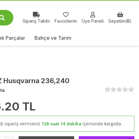
Sipariş Takibi
Favorilerim
Üye Paneli
Sepetim(
0
)
k Parçalar
Bahçe ve Tarım
 Husqvarna 236,240
ta
.20
TL
i sipariş verirseniz
128 saat 14 dakika
içerisinde kargoda.