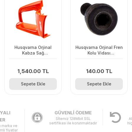
Husqvarna Orjinal
Husqvarna Orjinal Fren
Kabza Sağ
Kolu Vidası
120II/235/2362Uyumlu
135/440/445/450/345/346/
1,540.00 TL
140.00 TL
Sepete Ekle
Sepete Ekle
YALI
GÜVENLİ ÖDEME
Sİtemiz 128Mbit SSL
A
ER
sertifikası ile korunmaktadır
hi
lı marka ve
imli fiyatlar