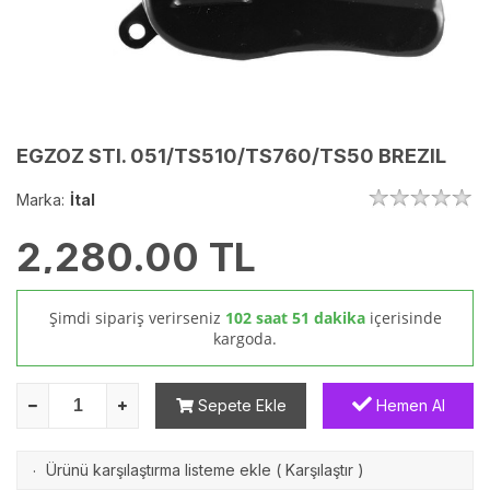
EGZOZ STI. 051/TS510/TS760/TS50 BREZIL
Marka:
İtal
2,280.00
TL
Şimdi sipariş verirseniz
102 saat 51 dakika
içerisinde
kargoda.
Sepete Ekle
Hemen Al
Ürünü karşılaştırma listeme ekle
(
Karşılaştır
)
·