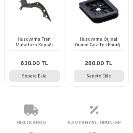
Husqvarna Fren
Husqvarna Orjinal
Muhafaza Kapağı
Orjinal Gaz Teli Körüğü
445/445II/450/2245II
120II/ 235/ 236/ 240E/
2238
630.00 TL
280.00 TL
Sepete Ekle
Sepete Ekle
HIZLI KARGO
KAMPANYALI ÜRÜNLER