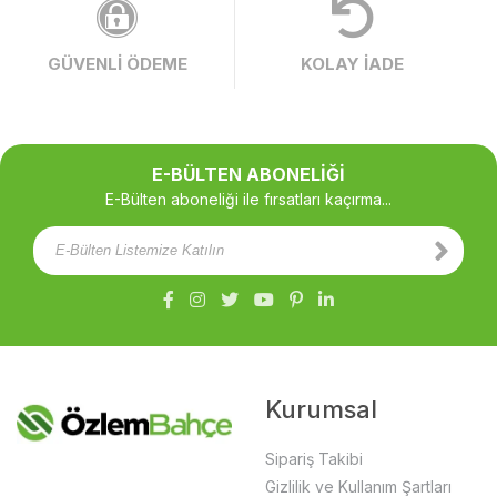
GÜVENLİ ÖDEME
KOLAY İADE
E-BÜLTEN ABONELİĞİ
E-Bülten aboneliği ile fırsatları kaçırma...
Kurumsal
Sipariş Takibi
Gizlilik ve Kullanım Şartları