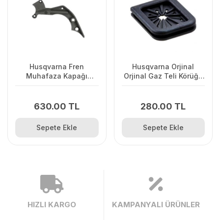
Husqvarna Fren
Husqvarna Orjinal
Muhafaza Kapağı
Orjinal Gaz Teli Körüğü
445/445II/450/2245II
120II/ 235/ 236/ 240E/
2238
630.00 TL
280.00 TL
Sepete Ekle
Sepete Ekle
HIZLI KARGO
KAMPANYALI ÜRÜNLER