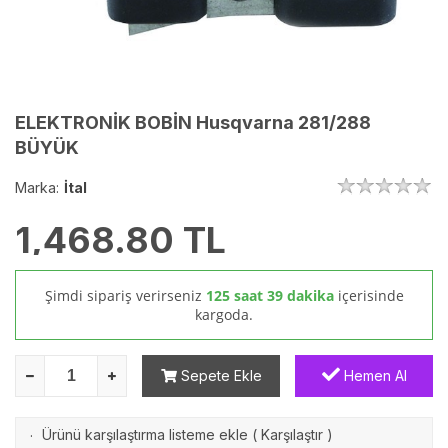
ELEKTRONİK BOBİN Husqvarna 281/288
BÜYÜK
Marka:
İtal
1,468.80
TL
Şimdi sipariş verirseniz
125 saat 39 dakika
içerisinde
kargoda.
Sepete Ekle
Hemen Al
Ürünü karşılaştırma listeme ekle
(
Karşılaştır
)
·