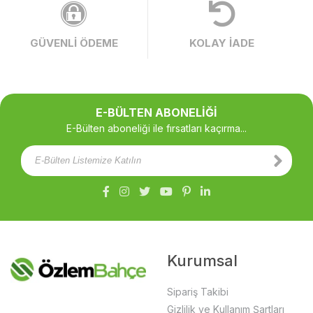
GÜVENLİ ÖDEME
KOLAY İADE
E-BÜLTEN ABONELİĞİ
E-Bülten aboneliği ile fırsatları kaçırma...
Kurumsal
Sipariş Takibi
Gizlilik ve Kullanım Şartları