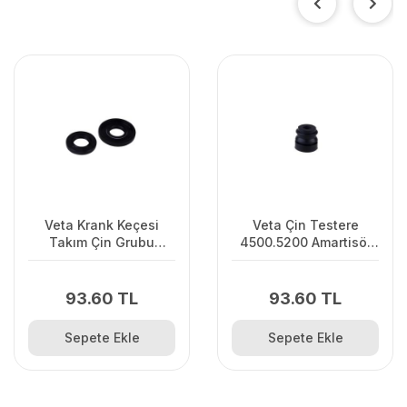
Veta Krank Keçesi
Veta Çin Testere
Takım Çin Grubu
4500.5200 Amartisör
350/359/535İXP
4500.5200 Motorlu
Uzun
Testere
93.60 TL
93.60 TL
Sepete Ekle
Sepete Ekle