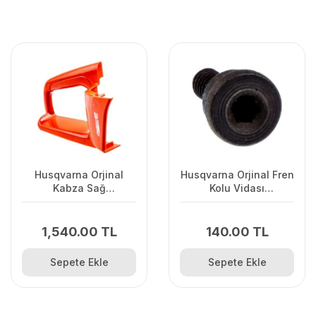
Husqvarna Orjinal
Husqvarna Orjinal Fren
Kabza Sağ
Kolu Vidası
120II/235/2362Uyumlu
135/440/445/450/345/346/
1,540.00 TL
140.00 TL
Sepete Ekle
Sepete Ekle