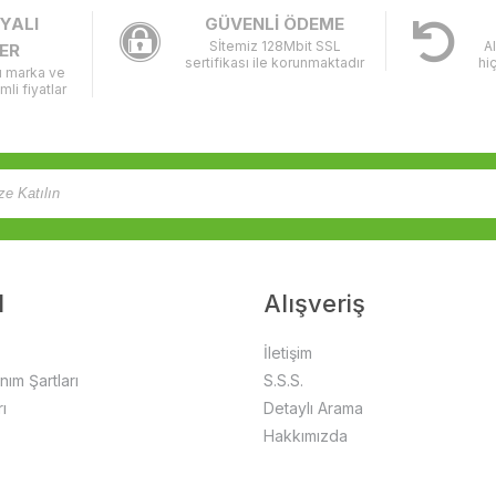
YALI
GÜVENLİ ÖDEME
Sİtemiz 128Mbit SSL
A
ER
sertifikası ile korunmaktadır
hi
lı marka ve
imli fiyatlar
l
Alışveriş
İletişim
anım Şartları
S.S.S.
ı
Detaylı Arama
Hakkımızda