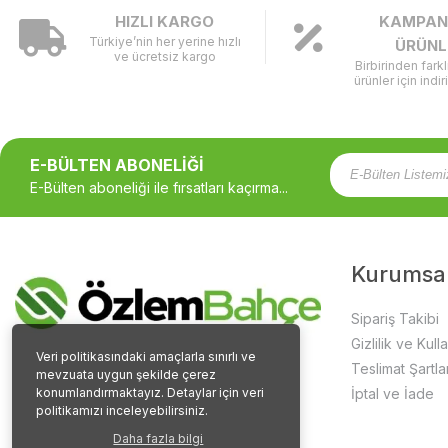
HIZLI KARGO
KAMPAN
Türkiye’nin her yerine hızlı
ÜRÜNL
ve ücretsiz kargo
Birbirinden fark
ürünler için indir
E-BÜLTEN ABONELİĞİ
E-Bülten aboneliği ile fırsatları kaçırma...
Kurumsa
Sipariş Takibi
Gizlilik ve Kull
Veri politikasındaki amaçlarla sınırlı ve
Teslimat Şartlar
mevzuata uygun şekilde çerez
konumlandırmaktayız. Detaylar için veri
İptal ve İade
politikamızı inceleyebilirsiniz.
Daha fazla bilgi