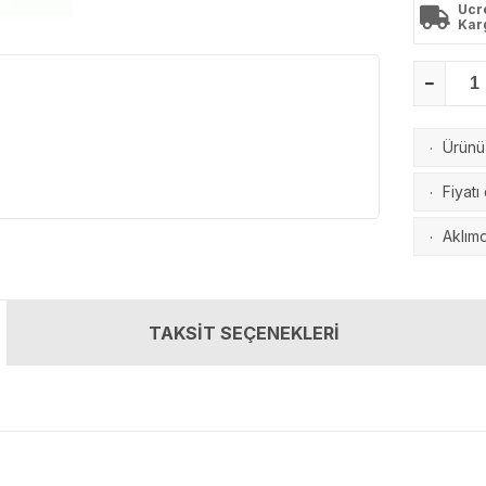
Ücr
Kar
Ürünü 
·
Fiyatı
·
Aklımd
·
TAKSİT SEÇENEKLERİ