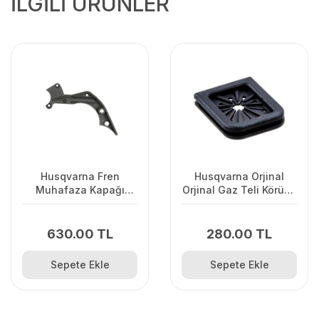
İLGİLİ ÜRÜNLER
Husqvarna Fren
Husqvarna Orjinal
Muhafaza Kapağı
Orjinal Gaz Teli Körüğü
445/445II/450/2245II
120II/ 235/ 236/ 240E/
2238
630.00 TL
280.00 TL
Sepete Ekle
Sepete Ekle