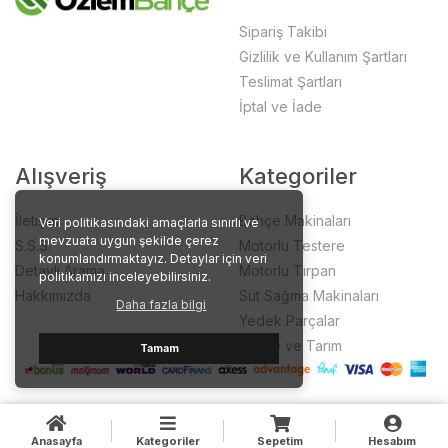
Sipariş Takibi
Gizlilik ve Kullanım Şartları
Teslimat Şartları
İptal ve İade
Alışveriş
Kategoriler
İletişim
Bahçe Makinaları
Veri politikasındaki amaçlarla sınırlı ve
mevzuata uygun şekilde çerez
S.S.S.
Motorlu Testere
konumlandırmaktayız. Detaylar için veri
Detaylı Arama
Motorlu Tırpan
politikamızı inceleyebilirsiniz.
Hakkımızda
Süt Sağma Makinaları
Daha fazla bilgi
Yedek Parçalar
Bahçe ve Tarım
Tamam
Anasayfa
Kategoriler
Sepetim
Hesabım