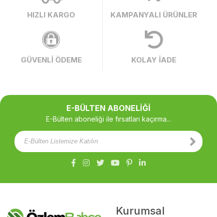
HIZLI KARGO
KAMPANYALI ÜRÜNLER
GÜVENLİ ÖDEME
KOLAY İADE
E-BÜLTEN ABONELİĞİ
E-Bülten aboneliği ile fırsatları kaçırma...
Kurumsal