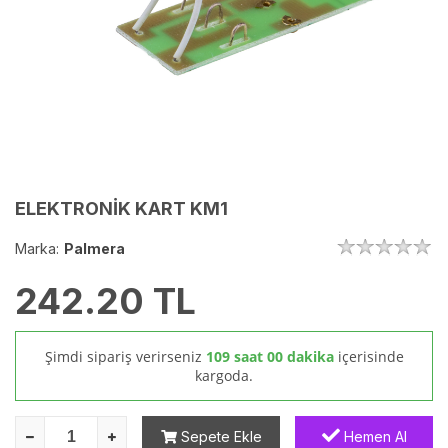
ELEKTRONİK KART KM1
Marka:
Palmera
242.20
TL
Şimdi sipariş verirseniz
109 saat 00 dakika
içerisinde
kargoda.
Sepete Ekle
Hemen Al