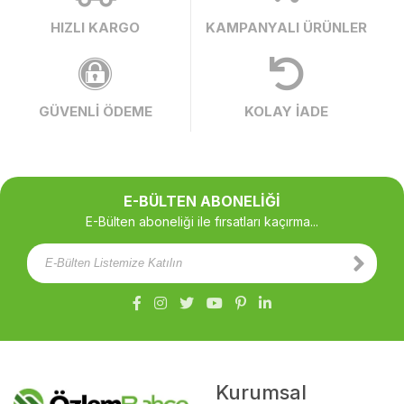
HIZLI KARGO
KAMPANYALI ÜRÜNLER
GÜVENLİ ÖDEME
KOLAY İADE
E-BÜLTEN ABONELİĞİ
E-Bülten aboneliği ile fırsatları kaçırma...
Kurumsal