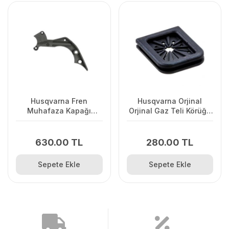
Husqvarna Fren
Husqvarna Orjinal
Muhafaza Kapağı
Orjinal Gaz Teli Körüğü
445/445II/450/2245II
120II/ 235/ 236/ 240E/
2238
630.00 TL
280.00 TL
Sepete Ekle
Sepete Ekle