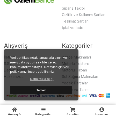
Sipariş Takibi
Gizlilik ve Kullanım Şartları
Teslimat Şartları
İptal ve İade
Alışveriş
Kategoriler
İletişim
Bahçe Makinaları
Veri politikasındaki amaçlarla sınırlı ve
mevzuata uygun şekilde çerez
S.S.S.
Motorlu Testere
konumlandırmaktayız. Detaylar için veri
Detaylı Arama
Motorlu Tırpan
politikamızı inceleyebilirsiniz.
Hakkımızda
Süt Sağma Makinaları
Daha fazla bilgi
Yedek Parçalar
Bahçe ve Tarım
Tamam
Anasayfa
Kategoriler
Sepetim
Hesabım