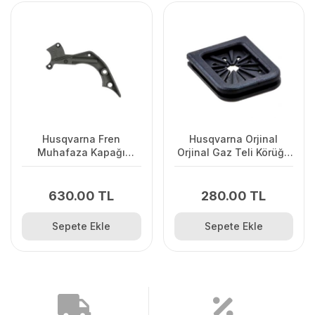
Husqvarna Fren
Husqvarna Orjinal
Muhafaza Kapağı
Orjinal Gaz Teli Körüğü
445/445II/450/2245II
120II/ 235/ 236/ 240E/
2238
630.00 TL
280.00 TL
Sepete Ekle
Sepete Ekle