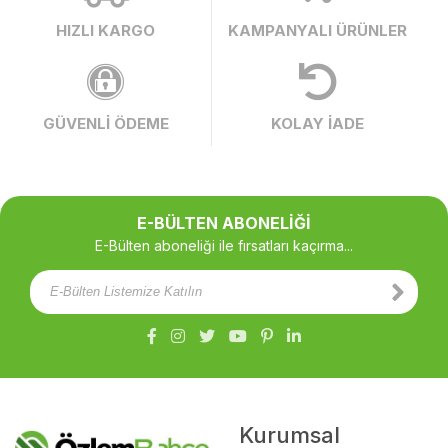
HIZLI KARGO
KAMPANYALI ÜRÜNLER
GÜVENLİ ÖDEME
KOLAY İADE
E-BÜLTEN ABONELİĞİ
E-Bülten aboneliği ile fırsatları kaçırma...
Kurumsal