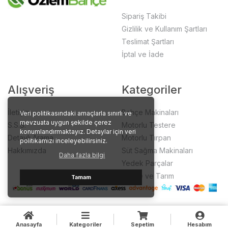
Sipariş Takibi
Gizlilik ve Kullanım Şartları
Teslimat Şartları
İptal ve İade
Alışveriş
Kategoriler
İletişim
Bahçe Makinaları
Veri politikasındaki amaçlarla sınırlı ve
mevzuata uygun şekilde çerez
S.S.S.
Motorlu Testere
konumlandırmaktayız. Detaylar için veri
Detaylı Arama
Motorlu Tırpan
politikamızı inceleyebilirsiniz.
Hakkımızda
Süt Sağma Makinaları
Daha fazla bilgi
Yedek Parçalar
Bahçe ve Tarım
Tamam
Anasayfa
Kategoriler
Sepetim
Hesabım