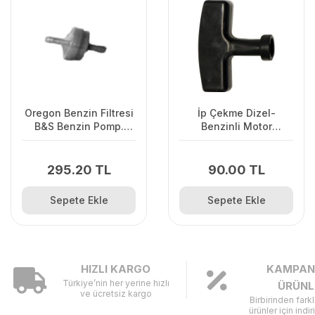
Oregon Benzin Filtresi
İp Çekme Dizel-
B&S Benzin Pomp.
Benzinli Motor
Olmayan
Çalıştırma Sapı Büyük
295.20 TL
90.00 TL
Sepete Ekle
Sepete Ekle
HIZLI KARGO
KAMPAN
Türkiye’nin her yerine hızlı
ÜRÜNL
ve ücretsiz kargo
Birbirinden fark
ürünler için indir