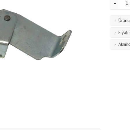
Ürünü 
·
Fiyatı
·
Aklımd
·