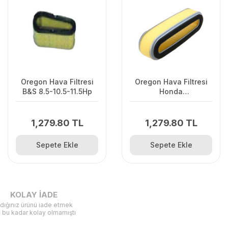
Oregon Hava Filtresi
Oregon Hava Filtresi
B&S 8.5-10.5-11.5Hp
Honda
GV150.200.GXV120
1,279.80 TL
1,279.80 TL
Sepete Ekle
Sepete Ekle
KOLAY İADE
ldığınız ürünü iade etmek
ç bu kadar kolay olmamıştı