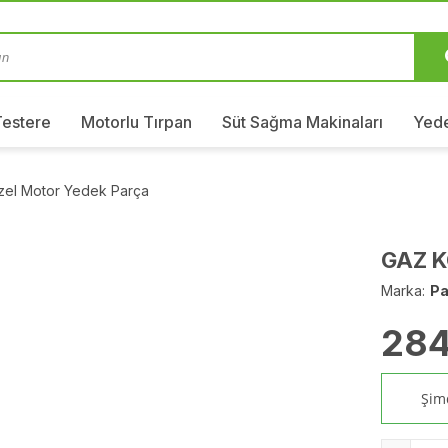
Testere
Motorlu Tırpan
Süt Sağma Makinaları
Yede
izel Motor Yedek Parça
GAZ K
Marka:
Pa
284
Şimd