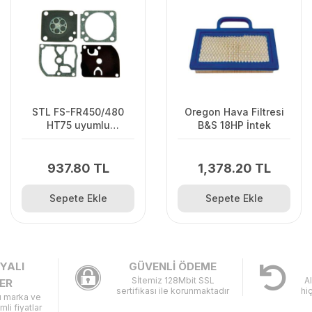
STL FS-FR450/480
Oregon Hava Filtresi
HT75 uyumlu
B&S 18HP İntek
Karbüratör Diyafram
Takımı Zama
937.80 TL
1,378.20 TL
Sepete Ekle
Sepete Ekle
YALI
GÜVENLİ ÖDEME
Sİtemiz 128Mbit SSL
A
ER
sertifikası ile korunmaktadır
hi
lı marka ve
imli fiyatlar