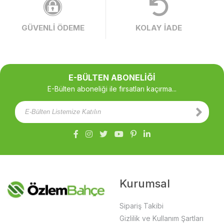
GÜVENLİ ÖDEME
KOLAY İADE
E-BÜLTEN ABONELİĞİ
E-Bülten aboneliği ile fırsatları kaçırma...
Kurumsal
Sipariş Takibi
Gizlilik ve Kullanım Şartları