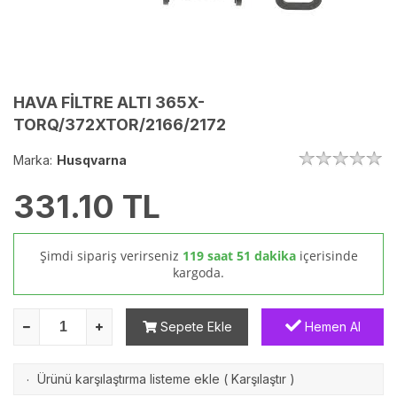
HAVA FİLTRE ALTI 365X-
TORQ/372XTOR/2166/2172
Marka:
Husqvarna
331.10
TL
Şimdi sipariş verirseniz
119 saat 51 dakika
içerisinde
kargoda.
Sepete Ekle
Hemen Al
Ürünü karşılaştırma listeme ekle
(
Karşılaştır
)
·