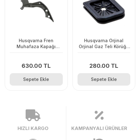
Husqvarna Fren
Husqvarna Orjinal
Muhafaza Kapağı
Orjinal Gaz Teli Körüğü
445/445II/450/2245II
120II/ 235/ 236/ 240E/
2238
630.00 TL
280.00 TL
Sepete Ekle
Sepete Ekle
HIZLI KARGO
KAMPANYALI ÜRÜNLER