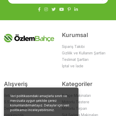
Kurumsal
Sipariş Takibi
Gizlilik ve Kullanım Şartları
Teslimat Şartları
İptal ve İade
Alışveriş
Kategoriler
İletişim
Bahçe Makinaları
Veri politikasındaki amaçlarla sınırlı ve
mevzuata uygun şekilde çerez
S.S.S.
Motorlu Testere
konumlandırmaktayız. Detaylar için veri
Detaylı Arama
Motorlu Tırpan
politikamızı inceleyebilirsiniz.
Hakkımızda
Süt Sağma Makinaları