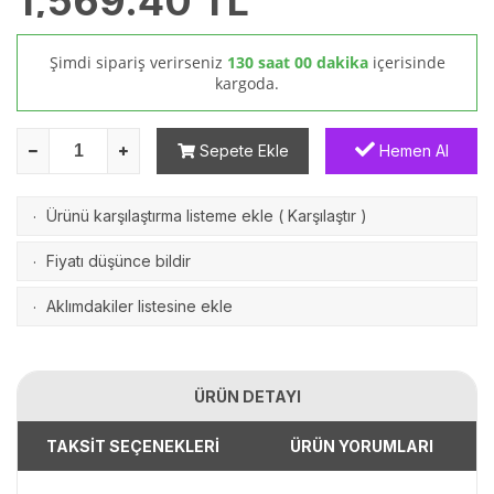
1,569.40
TL
Şimdi sipariş verirseniz
130 saat 00 dakika
içerisinde
kargoda.
Sepete Ekle
Hemen Al
Ürünü karşılaştırma listeme ekle
(
Karşılaştır
)
·
Fiyatı düşünce bildir
·
Aklımdakiler listesine ekle
·
ÜRÜN DETAYI
TAKSİT SEÇENEKLERİ
ÜRÜN YORUMLARI