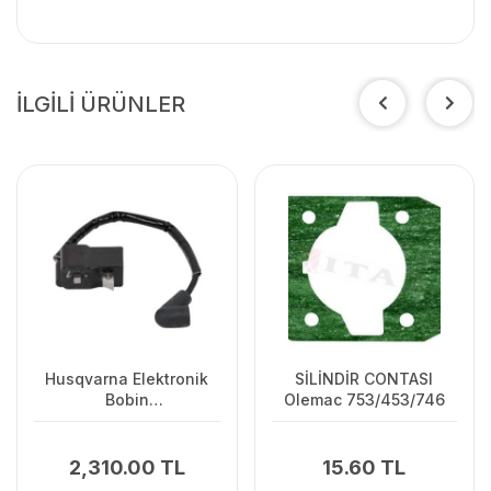
İLGİLİ ÜRÜNLER
Husqvarna Elektronik
SİLİNDİR CONTASI
Bobin
Olemac 753/453/746
125C/125L/125R/128R/128C/128L
2,310.00 TL
15.60 TL