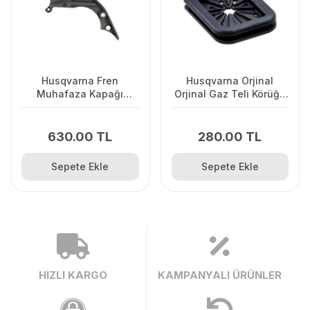
Husqvarna Fren
Husqvarna Orjinal
Muhafaza Kapağı
Orjinal Gaz Teli Körüğü
445/445II/450/2245II
120II/ 235/ 236/ 240E/
2238
630.00 TL
280.00 TL
Sepete Ekle
Sepete Ekle
HIZLI KARGO
KAMPANYALI ÜRÜNLER