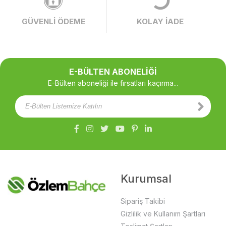
GÜVENLİ ÖDEME
KOLAY İADE
E-BÜLTEN ABONELİĞİ
E-Bülten aboneliği ile fırsatları kaçırma...
Kurumsal
Sipariş Takibi
Gizlilik ve Kullanım Şartları