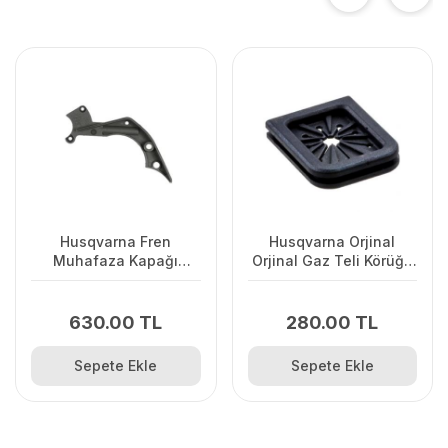
Husqvarna Fren
Husqvarna Orjinal
Muhafaza Kapağı
Orjinal Gaz Teli Körüğü
445/445II/450/2245II
120II/ 235/ 236/ 240E/
2238
630.00 TL
280.00 TL
Sepete Ekle
Sepete Ekle