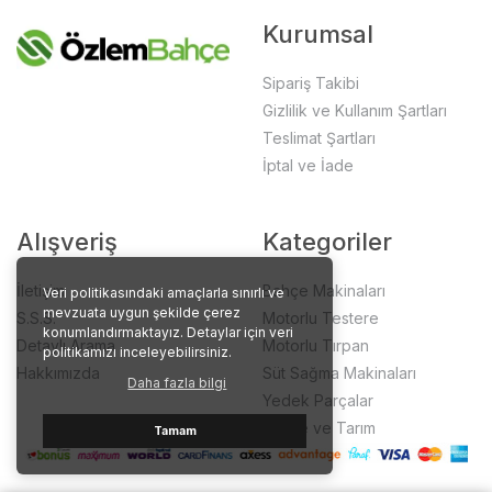
Kurumsal
Sipariş Takibi
Gizlilik ve Kullanım Şartları
Teslimat Şartları
İptal ve İade
Alışveriş
Kategoriler
İletişim
Bahçe Makinaları
Veri politikasındaki amaçlarla sınırlı ve
mevzuata uygun şekilde çerez
S.S.S.
Motorlu Testere
konumlandırmaktayız. Detaylar için veri
Detaylı Arama
Motorlu Tırpan
politikamızı inceleyebilirsiniz.
Hakkımızda
Süt Sağma Makinaları
Daha fazla bilgi
Yedek Parçalar
Bahçe ve Tarım
Tamam