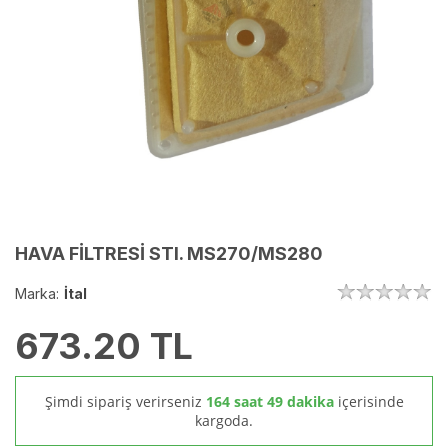
HAVA FİLTRESİ STI. MS270/MS280
Marka:
İtal
673.20
TL
Şimdi sipariş verirseniz
164 saat 49 dakika
içerisinde
kargoda.