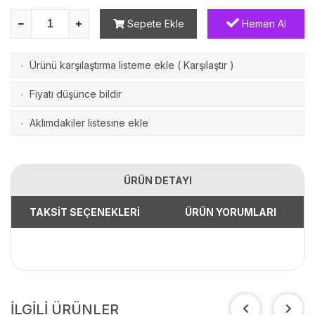
Sepete Ekle
Hemen Al
Ürünü karşılaştırma listeme ekle
(
Karşılaştır
)
·
Fiyatı düşünce bildir
·
Aklımdakiler listesine ekle
·
ÜRÜN DETAYI
TAKSİT SEÇENEKLERİ
ÜRÜN YORUMLARI
İLGİLİ ÜRÜNLER