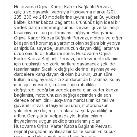
Husqvarna Orjinal Karter Kabza Bağlantı Pervazı,
güçlü ve dayanıklı yapısıyla Husqvarna marka 120II,
235, 236 ve 240 modellerine uyum sağlar. Bu yüksek
kaliteli karter kabza bağlantısı, ürününüz için ideal bir
yedek parça seçeneği sunar. İşlevselliği ve kullanışlı
tasarımıyla üstün performans sağlayan Husqvarna
Orjinal Karter Kabza Bağlantı Pervazı, motoru ve diğer
bileşenleri korumaya yardımcı olan sağlam bir yapıya
sahiptir. Bu sayede, ürününüzün dayanıklılığı artar ve
uzun ömürlü bir kullanım sunar. Husqvarna Orjinal
Karter Kabza Bağlantı Pervazı, profesyonel kullanım
için üretilmiştir ve zorlu şartlara dayanacak şekilde
tasarlanmıştır. Sıcaklık değişikliklerine, aşınmaya ve
darbelere karşı dayanıklı olan bu ürün, uzun süre
kullanım sağlayarak sizi zor durumda bırakmaz. Kolay
montajı sayesinde, kullanıcıların rahatlıkla
değiştirebileceği bir yedek parça olan karter kabza
bağlantısı, motorunuzun sağlığı açısından da son
derece önemlidir. Husqvarna markasının kaliteli ve
güvenilir imzasını taşıyan bu ürün, motorunuzun
yükselen ve düşen pistonlara karşı dayanıklılığını
arttırır. Geniş ürün yelpazesiyle, kullanıcıların
ihtiyaçlarına uygun şekilde tasarlanmış olan
Husqvarna Orjinal Karter Kabza Bağlantı Pervazı,
orijinal parçadan ayrılmaz bir kalite sunar. En küçük
parçaların bile büyük önem taşıdığı motor