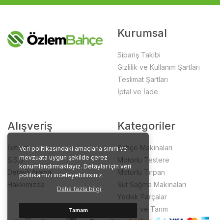
Kurumsal
Sipariş Takibi
Gizlilik ve Kullanım Şartları
Teslimat Şartları
İptal ve İade
Alışveriş
Kategoriler
İletişim
Bahçe Makinaları
Veri politikasındaki amaçlarla sınırlı ve
mevzuata uygun şekilde çerez
S.S.S.
Motorlu Testere
konumlandırmaktayız. Detaylar için veri
Detaylı Arama
Motorlu Tırpan
politikamızı inceleyebilirsiniz.
Hakkımızda
Süt Sağma Makinaları
Daha fazla bilgi
Yedek Parçalar
Bahçe ve Tarım
Tamam