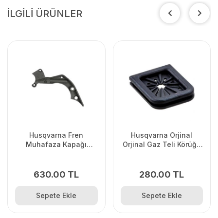
İLGİLİ ÜRÜNLER
Husqvarna Fren
Husqvarna Orjinal
Muhafaza Kapağı
Orjinal Gaz Teli Körüğü
445/445II/450/2245II
120II/ 235/ 236/ 240E/
2238
630.00 TL
280.00 TL
Sepete Ekle
Sepete Ekle