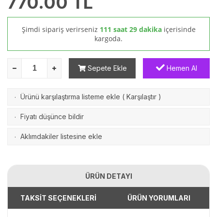
770.00
TL
Şimdi sipariş verirseniz
111 saat 29 dakika
içerisinde
kargoda.
Sepete Ekle
Hemen Al
Ürünü karşılaştırma listeme ekle
(
Karşılaştır
)
·
Fiyatı düşünce bildir
·
Aklımdakiler listesine ekle
·
ÜRÜN DETAYI
TAKSİT SEÇENEKLERİ
ÜRÜN YORUMLARI