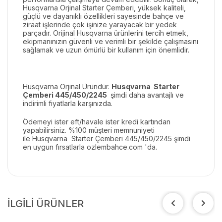
Husqvarna Orjinal Starter Çemberi, yüksek kaliteli,
güçlü ve dayanıklı özellikleri sayesinde bahçe ve
ziraat işlerinde çok işinize yarayacak bir yedek
parçadır. Orijinal Husqvarna ürünlerini tercih etmek,
ekipmanınızın güvenli ve verimli bir şekilde çalışmasını
sağlamak ve uzun ömürlü bir kullanım için önemlidir.
Husqvarna
Orjinal Üründür.
Husqvarna
Starter
Çemberi 445/450/2245
şimdi daha avantajlı ve
indirimli fiyatlarla karşınızda.
Ödemeyi ister eft/havale ister kredi kartından
yapabilirsiniz. %100 müşteri memnuniyeti
ile
Husqvarna Starter Çemberi 445/450/2245
şimdi
en uygun fırsatlarla ozlembahce.com 'da.
İLGİLİ ÜRÜNLER