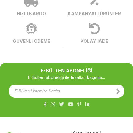
HIZLI KARGO
KAMPANYALI ÜRÜNLER
GÜVENLİ ÖDEME
KOLAY İADE
E-BÜLTEN ABONELİĞİ
E-Bülten aboneliği ile fırsatları kaçırma...