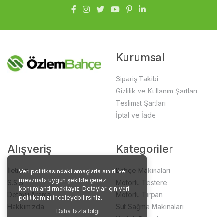
Kurumsal
Sipariş Takibi
Gizlilik ve Kullanım Şartları
Teslimat Şartları
İptal ve İade
Alışveriş
Kategoriler
İletişim
Bahçe Makinaları
Veri politikasındaki amaçlarla sınırlı ve
mevzuata uygun şekilde çerez
S.S.S.
Motorlu Testere
konumlandırmaktayız. Detaylar için veri
Detaylı Arama
Motorlu Tırpan
politikamızı inceleyebilirsiniz.
Hakkımızda
Süt Sağma Makinaları
Daha fazla bilgi