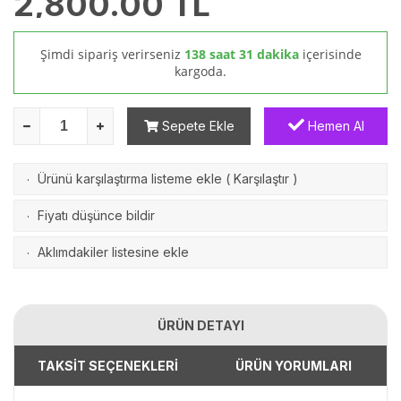
2,800.00
TL
Şimdi sipariş verirseniz
138 saat 31 dakika
içerisinde
kargoda.
Sepete Ekle
Hemen Al
Ürünü karşılaştırma listeme ekle
(
Karşılaştır
)
·
Fiyatı düşünce bildir
·
Aklımdakiler listesine ekle
·
ÜRÜN DETAYI
TAKSİT SEÇENEKLERİ
ÜRÜN YORUMLARI