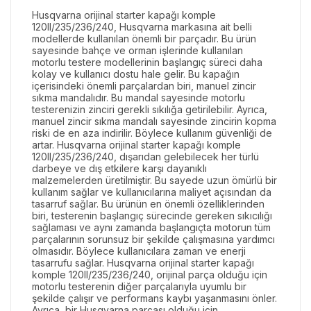
Husqvarna orijinal starter kapağı komple
120II/235/236/240, Husqvarna markasına ait belli
modellerde kullanılan önemli bir parçadır. Bu ürün
sayesinde bahçe ve orman işlerinde kullanılan
motorlu testere modellerinin başlangıç süreci daha
kolay ve kullanıcı dostu hale gelir. Bu kapağın
içerisindeki önemli parçalardan biri, manuel zincir
sıkma mandalıdır. Bu mandal sayesinde motorlu
testerenizin zinciri gerekli sıkılığa getirilebilir. Ayrıca,
manuel zincir sıkma mandalı sayesinde zincirin kopma
riski de en aza indirilir. Böylece kullanım güvenliği de
artar. Husqvarna orijinal starter kapağı komple
120II/235/236/240, dışarıdan gelebilecek her türlü
darbeye ve dış etkilere karşı dayanıklı
malzemelerden üretilmiştir. Bu sayede uzun ömürlü bir
kullanım sağlar ve kullanıcılarına maliyet açısından da
tasarruf sağlar. Bu ürünün en önemli özelliklerinden
biri, testerenin başlangıç sürecinde gereken sıkıcılığı
sağlaması ve aynı zamanda başlangıçta motorun tüm
parçalarının sorunsuz bir şekilde çalışmasına yardımcı
olmasıdır. Böylece kullanıcılara zaman ve enerji
tasarrufu sağlar. Husqvarna orijinal starter kapağı
komple 120II/235/236/240, orijinal parça olduğu için
motorlu testerenin diğer parçalarıyla uyumlu bir
şekilde çalışır ve performans kaybı yaşanmasını önler.
Ayrıca, bir Husqvarna parçası olduğu için