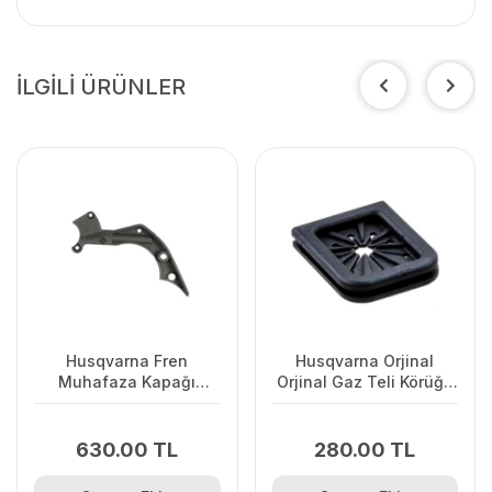
İLGİLİ ÜRÜNLER
Husqvarna Fren
Husqvarna Orjinal
Muhafaza Kapağı
Orjinal Gaz Teli Körüğü
445/445II/450/2245II
120II/ 235/ 236/ 240E/
2238
630.00 TL
280.00 TL