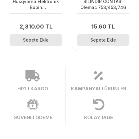
Husqvarna Elektronik
SİLİNDİR CONTASI
Bobin
Olemac 753/453/746
125C/125L/125R/128R/128C/128L
2,310.00 TL
15.60 TL
Sepete Ekle
Sepete Ekle
HIZLI KARGO
KAMPANYALI ÜRÜNLER
GÜVENLİ ÖDEME
KOLAY İADE