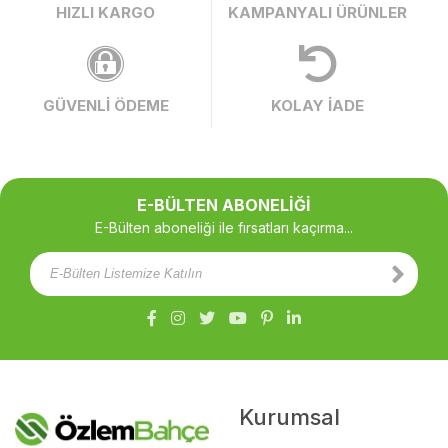
HIZLI KARGO
KAMPANYALI ÜRÜNLER
GÜVENLİ ÖDEME
KOLAY İADE
E-BÜLTEN ABONELİĞİ
E-Bülten aboneliği ile fırsatları kaçırma...
Kurumsal