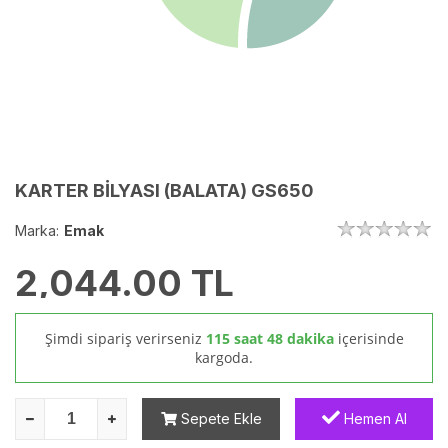
KARTER BİLYASI (BALATA) GS650
Marka:
Emak
2,044.00
TL
Şimdi sipariş verirseniz
115 saat 48 dakika
içerisinde
kargoda.
Sepete Ekle
Hemen Al