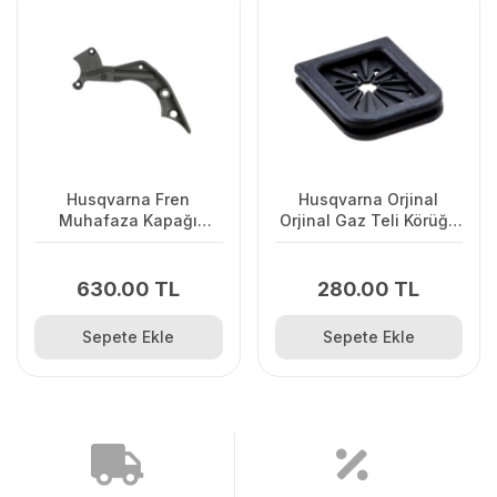
Husqvarna Fren
Husqvarna Orjinal
Muhafaza Kapağı
Orjinal Gaz Teli Körüğü
445/445II/450/2245II
120II/ 235/ 236/ 240E/
2238
630.00 TL
280.00 TL
Sepete Ekle
Sepete Ekle