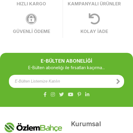
HIZLI KARGO
KAMPANYALI ÜRÜNLER
GÜVENLİ ÖDEME
KOLAY İADE
E-BÜLTEN ABONELİĞİ
E-Bülten aboneliği ile fırsatları kaçırma...
Kurumsal