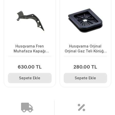
Husqvarna Fren
Husqvarna Orjinal
Muhafaza Kapağı
Orjinal Gaz Teli Körüğü
445/445II/450/2245II
120II/ 235/ 236/ 240E/
2238
630.00 TL
280.00 TL
Sepete Ekle
Sepete Ekle