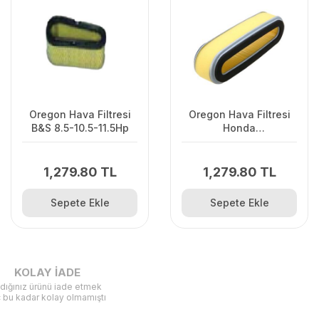
Oregon Hava Filtresi
Oregon Hava Filtresi
B&S 8.5-10.5-11.5Hp
Honda
GV150.200.GXV120
1,279.80 TL
1,279.80 TL
Sepete Ekle
Sepete Ekle
KOLAY İADE
ldığınız ürünü iade etmek
ç bu kadar kolay olmamıştı