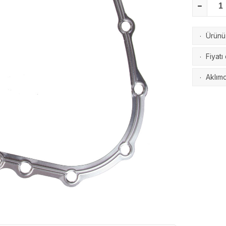
Ürünü 
·
Fiyatı
·
Aklımd
·