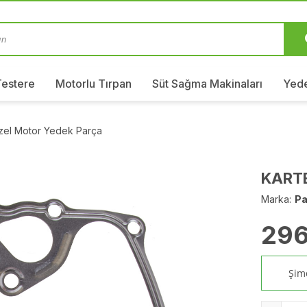
Testere
Motorlu Tırpan
Süt Sağma Makinaları
Yede
izel Motor Yedek Parça
KARTE
Marka:
Pa
296
Şimd