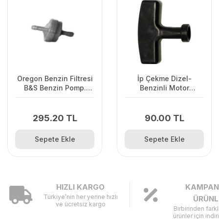
Oregon Benzin Filtresi
İp Çekme Dizel-
B&S Benzin Pomp.
Benzinli Motor
Olmayan
Çalıştırma Sapı Büyük
295.20 TL
90.00 TL
Sepete Ekle
Sepete Ekle
HIZLI KARGO
KAMPAN
Türkiye’nin her yerine hızlı
ÜRÜNL
ve ücretsiz kargo
Birbirinden fark
ürünler için indir