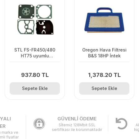
STL FS-FR450/480
Oregon Hava Filtresi
HT75 uyumlu
B&S 18HP İntek
Karbüratör Diyafram
Takımı Zama
937.80 TL
1,378.20 TL
Sepete Ekle
Sepete Ekle
YALI
GÜVENLİ ÖDEME
Sİtemiz 128Mbit SSL
A
ER
sertifikası ile korunmaktadır
hi
lı marka ve
imli fiyatlar