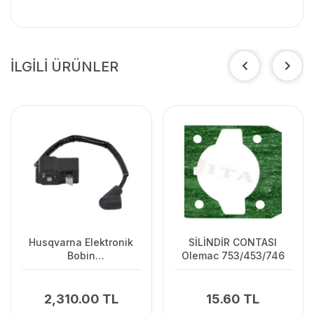
İLGİLİ ÜRÜNLER
Husqvarna Elektronik
SİLİNDİR CONTASI
Bobin
Olemac 753/453/746
125C/125L/125R/128R/128C/128L
2,310.00 TL
15.60 TL