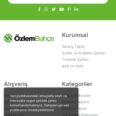
Kurumsal
Sipariş Takibi
Gizlilik ve Kullanım Şartları
Teslimat Şartları
İptal ve İade
Alışveriş
Kategoriler
İletişim
Bahçe Makinaları
Veri politikasındaki amaçlarla sınırlı ve
mevzuata uygun şekilde çerez
S.S.S.
Motorlu Testere
konumlandırmaktayız. Detaylar için veri
Detaylı Arama
Motorlu Tırpan
politikamızı inceleyebilirsiniz.
Hakkımızda
Süt Sağma Makinaları