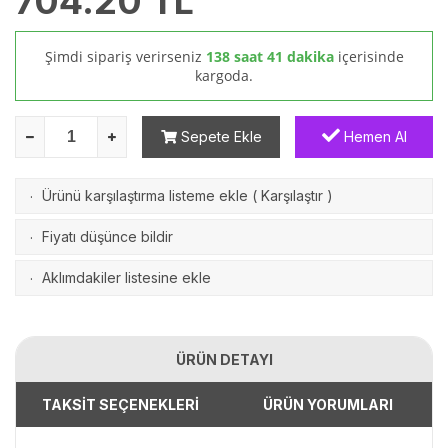
704.20
TL
Şimdi sipariş verirseniz
138 saat 41 dakika
içerisinde
kargoda.
Sepete Ekle
Hemen Al
Ürünü karşılaştırma listeme ekle
(
Karşılaştır
)
·
Fiyatı düşünce bildir
·
Aklımdakiler listesine ekle
·
ÜRÜN DETAYI
TAKSİT SEÇENEKLERİ
ÜRÜN YORUMLARI