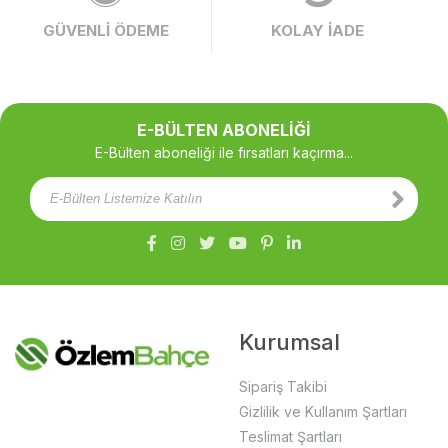
GÜVENLİ ÖDEME
KOLAY İADE
E-BÜLTEN ABONELİĞİ
E-Bülten aboneliği ile fırsatları kaçırma...
Kurumsal
Sipariş Takibi
Gizlilik ve Kullanım Şartları
Teslimat Şartları