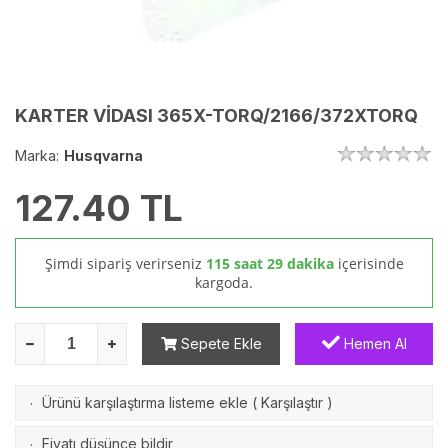
KARTER VİDASI 365X-TORQ/2166/372XTORQ
Marka:
Husqvarna
127.40
TL
Şimdi sipariş verirseniz
115 saat 29 dakika
içerisinde
kargoda.
Sepete Ekle
Hemen Al
Ürünü karşılaştırma listeme ekle
(
Karşılaştır
)
·
Fiyatı düşünce bildir
·