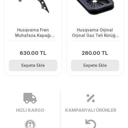
Husqvarna Fren
Husqvarna Orjinal
Muhafaza Kapağı
Orjinal Gaz Teli Körüğü
445/445II/450/2245II
120II/ 235/ 236/ 240E/
2238
630.00 TL
280.00 TL
Sepete Ekle
Sepete Ekle
HIZLI KARGO
KAMPANYALI ÜRÜNLER