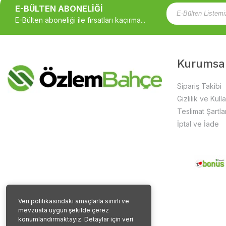
E-BÜLTEN ABONELİĞİ
E-Bülten aboneliği ile fırsatları kaçırma...
Kurumsa
Sipariş Takibi
Gizlilik ve Kull
Teslimat Şartlar
İptal ve İade
Veri politikasındaki amaçlarla sınırlı ve
mevzuata uygun şekilde çerez
konumlandırmaktayız. Detaylar için veri