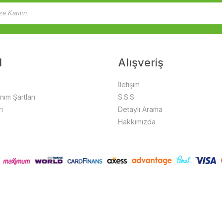
l
Alışveriş
İletişim
anım Şartları
S.S.S.
ı
Detaylı Arama
Hakkımızda