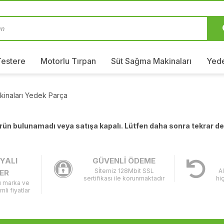
Testere
Motorlu Tırpan
Süt Sağma Makinaları
Yede
kinaları Yedek Parça
 ürün bulunamadı veya satışa kapalı. Lütfen daha sonra tekrar d
YALI
GÜVENLİ ÖDEME
Sİtemiz 128Mbit SSL
A
ER
sertifikası ile korunmaktadır
hi
lı marka ve
imli fiyatlar