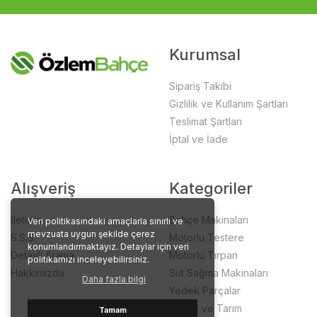
Kurumsal
Sipariş Takibi
Gizlilik ve Kullanım Şartları
Teslimat Şartları
İptal ve İade
Alışveriş
Kategoriler
İletişim
Bahçe Makinaları
Veri politikasındaki amaçlarla sınırlı ve
mevzuata uygun şekilde çerez
S.S.S.
Motorlu Testere
konumlandırmaktayız. Detaylar için veri
Detaylı Arama
Motorlu Tırpan
politikamızı inceleyebilirsiniz.
Hakkımızda
Süt Sağma Makinaları
Daha fazla bilgi
Yedek Parçalar
Bahçe ve Tarım
Tamam