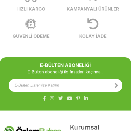
HIZLI KARGO
KAMPANYALI ÜRÜNLER
GÜVENLİ ÖDEME
KOLAY İADE
E-BÜLTEN ABONELİĞİ
E-Bülten aboneliği ile fırsatları kaçırma...
Kurumsal