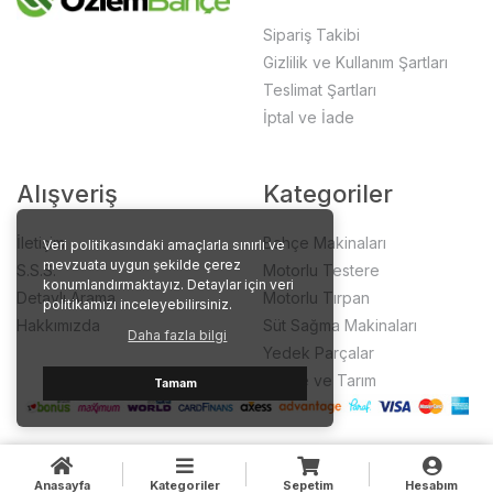
Sipariş Takibi
Gizlilik ve Kullanım Şartları
Teslimat Şartları
İptal ve İade
Alışveriş
Kategoriler
İletişim
Bahçe Makinaları
Veri politikasındaki amaçlarla sınırlı ve
mevzuata uygun şekilde çerez
S.S.S.
Motorlu Testere
konumlandırmaktayız. Detaylar için veri
Detaylı Arama
Motorlu Tırpan
politikamızı inceleyebilirsiniz.
Hakkımızda
Süt Sağma Makinaları
Daha fazla bilgi
Yedek Parçalar
Bahçe ve Tarım
Tamam
Anasayfa
Kategoriler
Sepetim
Hesabım